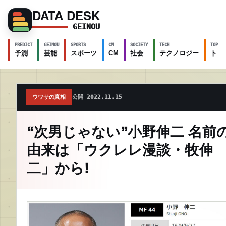
DATA DESK
GEINOU
PREDICT
GEINOU
SPORTS
CM
SOCIETY
TECH
TOPICS
予測
芸能
スポーツ
CM
社会
テクノロジー
トピ
ウワサの真相
公開 2022.11.15
“次男じゃない”小野伸二 名前
由来は「ウクレレ漫談・牧伸
二」から!