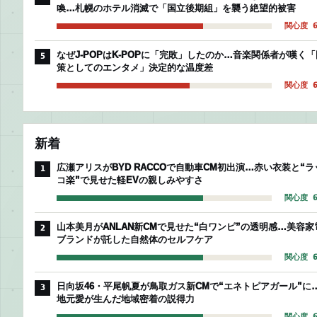
喚…札幌のホテル消滅で「国立後期組」を襲う絶望的被害
関心度 6
なぜJ-POPはK-POPに「完敗」したのか…音楽関係者が嘆く「
5
策としてのエンタメ」決定的な温度差
関心度 6
新着
広瀬アリスがBYD RACCOで自動車CM初出演…赤い衣装と“ラ
1
コ楽”で見せた軽EVの親しみやすさ
関心度 6
山本美月がANLAN新CMで見せた“白ワンピ”の透明感…美容家
2
ブランドが託した自然体のセルフケア
関心度 6
日向坂46・平尾帆夏が鳥取ガス新CMで“エネトピアガール”に
3
地元愛が生んだ地域密着の説得力
関心度 6