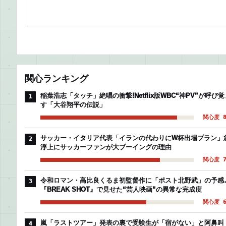
関心ランキング
稲葉浩志「タッチ」絶唱の衝撃!Netflix版WBC“神PV”が呼び覚
1
す「大谷翔平の伝説」
関心度 8
サッカー・イタリア代表「イランの代わりにW杯出場プラン」
2
浮上にサッカーファンが大ブーイングの理由
関心度 7
令和ロマン・高比良くるま初監督作に「ポスト北野武」の予感
3
『BREAK SHOT』で見せた“芸人映画”の異常な完成度
関心度 6
嵐「ラストツアー」発表の裏で受験生が「宿がない」と阿鼻叫
4