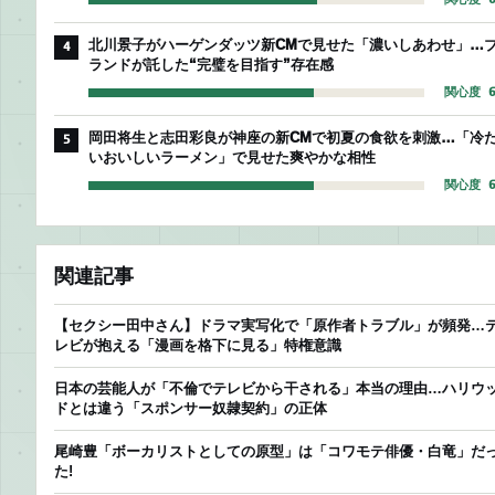
北川景子がハーゲンダッツ新CMで見せた「濃いしあわせ」…
4
ランドが託した“完璧を目指す”存在感
関心度 6
岡田将生と志田彩良が神座の新CMで初夏の食欲を刺激…「冷
5
いおいしいラーメン」で見せた爽やかな相性
関心度 6
関連記事
【セクシー田中さん】ドラマ実写化で「原作者トラブル」が頻発…
レビが抱える「漫画を格下に見る」特権意識
日本の芸能人が「不倫でテレビから干される」本当の理由…ハリウ
ドとは違う「スポンサー奴隷契約」の正体
尾崎豊「ボーカリストとしての原型」は「コワモテ俳優・白竜」だ
た!