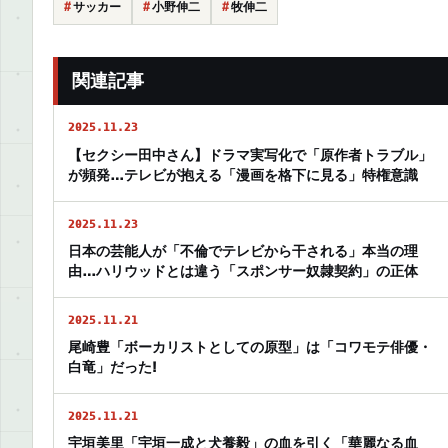
サッカー
小野伸二
牧伸二
関連記事
2025.11.23
【セクシー田中さん】ドラマ実写化で「原作者トラブル」
が頻発…テレビが抱える「漫画を格下に見る」特権意識
2025.11.23
日本の芸能人が「不倫でテレビから干される」本当の理
由…ハリウッドとは違う「スポンサー奴隷契約」の正体
2025.11.21
尾崎豊「ボーカリストとしての原型」は「コワモテ俳優・
白竜」だった!
2025.11.21
宇垣美里「宇垣一成と犬養毅」の血を引く「華麗なる血