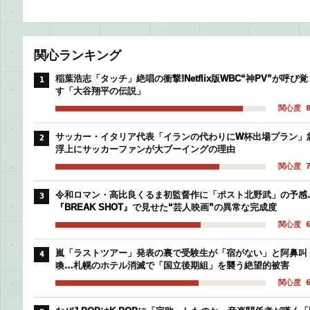
関心ランキング
稲葉浩志「タッチ」絶唱の衝撃!Netflix版WBC“神PV”が呼び覚
1
す「大谷翔平の伝説」
関心度 8
サッカー・イタリア代表「イランの代わりにW杯出場プラン」
2
浮上にサッカーファンが大ブーイングの理由
関心度 7
令和ロマン・高比良くるま初監督作に「ポスト北野武」の予感
3
『BREAK SHOT』で見せた“芸人映画”の異常な完成度
関心度 6
嵐「ラストツアー」発表の裏で受験生が「宿がない」と阿鼻叫
4
喚…札幌のホテル消滅で「国立後期組」を襲う絶望的被害
関心度 6