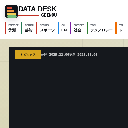
DATA DESK
GEINOU
PREDICT
GEINOU
SPORTS
CM
SOCIETY
TECH
TOPICS
予測
芸能
スポーツ
CM
社会
テクノロジー
トピ
トピックス
公開 2025.11.06
更新 2025.11.06