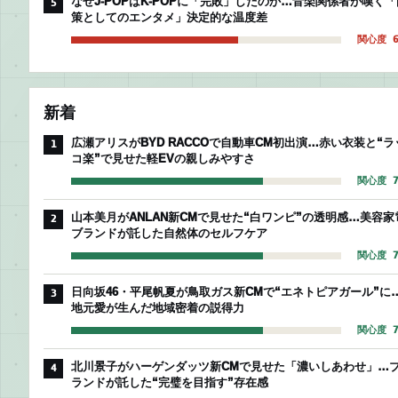
なぜJ-POPはK-POPに「完敗」したのか…音楽関係者が嘆く「
5
策としてのエンタメ」決定的な温度差
関心度 6
新着
広瀬アリスがBYD RACCOで自動車CM初出演…赤い衣装と“ラ
1
コ楽”で見せた軽EVの親しみやすさ
関心度 7
山本美月がANLAN新CMで見せた“白ワンピ”の透明感…美容家
2
ブランドが託した自然体のセルフケア
関心度 7
日向坂46・平尾帆夏が鳥取ガス新CMで“エネトピアガール”に
3
地元愛が生んだ地域密着の説得力
関心度 7
北川景子がハーゲンダッツ新CMで見せた「濃いしあわせ」…
4
ランドが託した“完璧を目指す”存在感