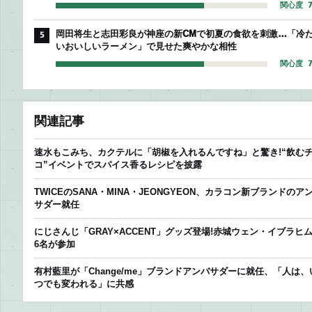
関心度 7
岡田将生と志田彩良が神座の新CMで初夏の食欲を刺激…「冷
5
いおいしいラーメン」で見せた爽やかな相性
関心度 7
関連記事
速水もこみち、カクテルに「胡椒を入れるんですね」と驚き!“飲む
コ”イベントでスパイス香るレシピを披露
TWICEのSANA・MINA・JEONGYEON、カラコン新ブランドのア
サダー就任
にじさんじ「GRAY×ACCENT」グッズ登場!赤城ウェン・イブラヒ
6名が参加
有村藍里が「Change/me」ブランドアンバサダーに就任、「人は、
つでも変われる」に共感