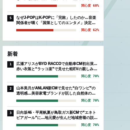
後期組」を襲う絶望的被害
関心度 68%
なぜJ-POPはK-POPに「完敗」したのか…音楽
5
関係者が嘆く「国策としてのエンタメ」決定的
な温度差
関心度 62%
新着
広瀬アリスがBYD RACCOで自動車CM初出演…
1
赤い衣装と“ラッコ楽”で見せた軽EVの親しみや
すさ
関心度 70%
山本美月がANLAN新CMで見せた“白ワンピ”の
2
透明感…美容家電ブランドが託した自然体のセ
ルフケア
関心度 70%
日向坂46・平尾帆夏が鳥取ガス新CMで“エネト
3
ピアガール”に…地元愛が生んだ地域密着の説得
力
関心度 70%