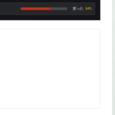
笑った
64%