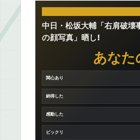
中日・松坂大輔「右肩破壊
の顔写真」晒し!
あなた
関心あり
納得した
感動した
ビックリ