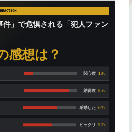
REACTION
事件」で危惧される「犯人ファン
の感想は？
関心度
18%
納得度
85%
感動した
64%
ビックリ
54%