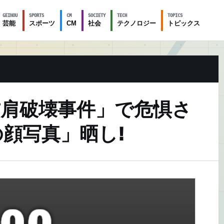
GEINOU
SPORTS
CM
SOCIETY
TECH
TOPICS
芸能
スポーツ
CM
社会
テクノロジー
トピックス
右肩破壊事件」で危惧さ
顔写真」晒し!