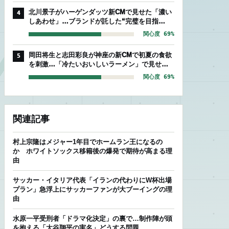
北川景子がハーゲンダッツ新CMで見せた「濃い
4
しあわせ」…ブランドが託した“完璧を目指
す”存在感
関心度 69%
岡田将生と志田彩良が神座の新CMで初夏の食欲
5
を刺激…「冷たいおいしいラーメン」で見せた
爽やかな相性
関心度 69%
関連記事
村上宗隆はメジャー1年目でホームラン王になるの
か ホワイトソックス移籍後の爆発で期待が高まる理
由
サッカー・イタリア代表「イランの代わりにW杯出場
プラン」急浮上にサッカーファンが大ブーイングの理
由
水原一平受刑者「ドラマ化決定」の裏で…制作陣が頭
を抱える「大谷翔平の実名」どうする問題