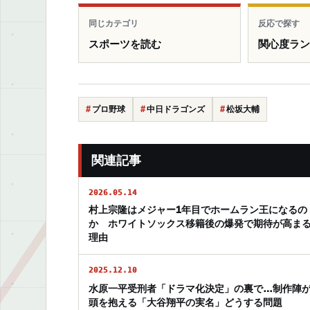
同じカテゴリ
反応で探す
スポーツを読む
関心度ラ
プロ野球
中日ドラゴンズ
松坂大輔
関連記事
2026.05.14
村上宗隆はメジャー1年目でホームラン王になるの
か ホワイトソックス移籍後の爆発で期待が高ま
理由
2025.12.10
水原一平受刑者「ドラマ化決定」の裏で…制作陣
頭を抱える「大谷翔平の実名」どうする問題