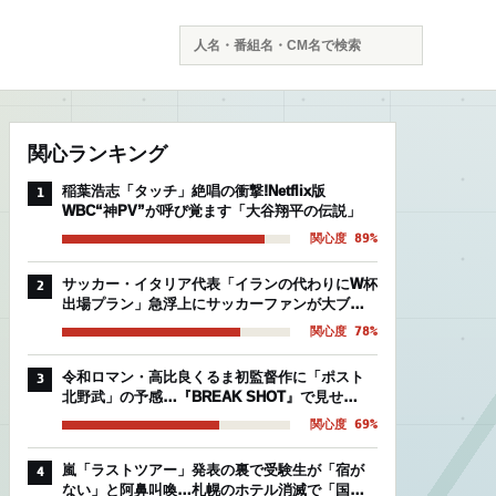
検
索
関心ランキング
稲葉浩志「タッチ」絶唱の衝撃!Netflix版
1
WBC“神PV”が呼び覚ます「大谷翔平の伝説」
関心度 89%
サッカー・イタリア代表「イランの代わりにW杯
2
出場プラン」急浮上にサッカーファンが大ブー
イングの理由
関心度 78%
令和ロマン・高比良くるま初監督作に「ポスト
3
北野武」の予感…『BREAK SHOT』で見せ
た“芸人映画”の異常な完成度
関心度 69%
嵐「ラストツアー」発表の裏で受験生が「宿が
4
ない」と阿鼻叫喚…札幌のホテル消滅で「国立