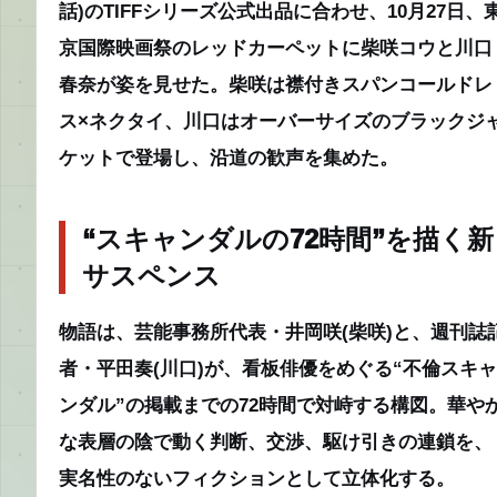
話)のTIFFシリーズ公式出品に合わせ、10月27日、
京国際映画祭のレッドカーペットに柴咲コウと川口
春奈が姿を見せた。柴咲は襟付きスパンコールドレ
ス×ネクタイ、川口はオーバーサイズのブラックジ
ケットで登場し、沿道の歓声を集めた。
“スキャンダルの72時間”を描く新
サスペンス
物語は、芸能事務所代表・井岡咲(柴咲)と、週刊誌
者・平田奏(川口)が、看板俳優をめぐる“不倫スキャ
ンダル”の掲載までの72時間で対峙する構図。華や
な表層の陰で動く判断、交渉、駆け引きの連鎖を、
実名性のないフィクションとして立体化する。