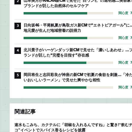
山本美月がANLAN新CMで見せた“白ワンピ”の透明感…美容家
2
ブランドが託した自然体のセルフケア
関心度 7
日向坂46・平尾帆夏が鳥取ガス新CMで“エネトピアガール”に
3
地元愛が生んだ地域密着の説得力
関心度 7
北川景子がハーゲンダッツ新CMで見せた「濃いしあわせ」…
4
ランドが託した“完璧を目指す”存在感
関心度 7
岡田将生と志田彩良が神座の新CMで初夏の食欲を刺激…「冷
5
いおいしいラーメン」で見せた爽やかな相性
関心度 7
関連記事
速水もこみち、カクテルに「胡椒を入れるんですね」と驚き!“飲む
コ”イベントでスパイス香るレシピを披露