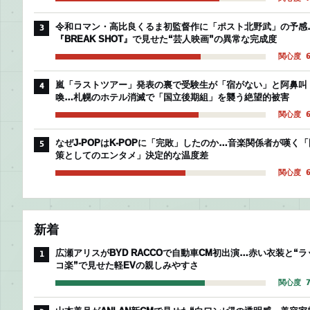
令和ロマン・高比良くるま初監督作に「ポスト北野武」の予感
3
『BREAK SHOT』で見せた“芸人映画”の異常な完成度
関心度 6
嵐「ラストツアー」発表の裏で受験生が「宿がない」と阿鼻叫
4
喚…札幌のホテル消滅で「国立後期組」を襲う絶望的被害
関心度 6
なぜJ-POPはK-POPに「完敗」したのか…音楽関係者が嘆く「
5
策としてのエンタメ」決定的な温度差
関心度 6
新着
広瀬アリスがBYD RACCOで自動車CM初出演…赤い衣装と“ラ
1
コ楽”で見せた軽EVの親しみやすさ
関心度 7