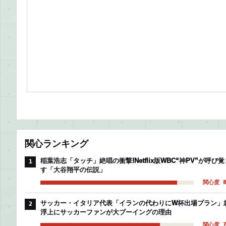
関心ランキング
稲葉浩志「タッチ」絶唱の衝撃!Netflix版WBC“神PV”が呼び覚
1
す「大谷翔平の伝説」
関心度 8
サッカー・イタリア代表「イランの代わりにW杯出場プラン」
2
浮上にサッカーファンが大ブーイングの理由
関心度 7