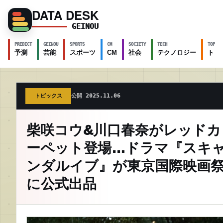
DATA DESK
GEINOU
PREDICT
GEINOU
SPORTS
CM
SOCIETY
TECH
TOPICS
予測
芸能
スポーツ
CM
社会
テクノロジー
トピ
トピックス
公開 2025.11.06
柴咲コウ&川口春奈がレッドカ
ーペット登場…ドラマ『スキ
ンダルイブ』が東京国際映画
に公式出品