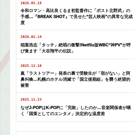
2026.05.19
令和ロマン・高比良くるま初監督作に「ポスト北野武」の
予感…『BREAK SHOT』で見せた“芸人映画”の異常な完成
度
2026.02.14
稲葉浩志「タッチ」絶唱の衝撃!Netflix版WBC“神PV”が呼
び覚ます「大谷翔平の伝説」
2025.12.10
嵐「ラストツアー」発表の裏で受験生が「宿がない」と阿
鼻叫喚…札幌のホテル消滅で「国立後期組」を襲う絶望的
被害
2025.11.23
なぜJ-POPはK-POPに「完敗」したのか…音楽関係者が嘆
く「国策としてのエンタメ」決定的な温度差