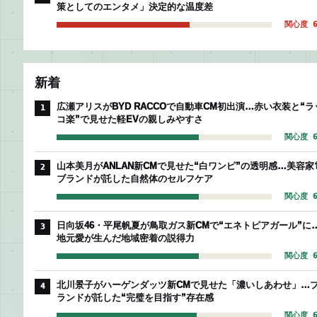
策としてのエンタメ」決定的な温度差
関心度 6
新着
広瀬アリスがBYD RACCOで自動車CM初出演…赤い衣装と“ラ
1
コ楽”で見せた軽EVの親しみやすさ
関心度 6
山本美月がANLAN新CMで見せた“白ワンピ”の透明感…美容家
2
ブランドが託した自然体のセルフケア
関心度 6
日向坂46・平尾帆夏が鳥取ガス新CMで“エネトピアガール”に
3
地元愛が生んだ地域密着の説得力
関心度 6
北川景子がハーゲンダッツ新CMで見せた「濃いしあわせ」…
4
ランドが託した“完璧を目指す”存在感
関心度 6