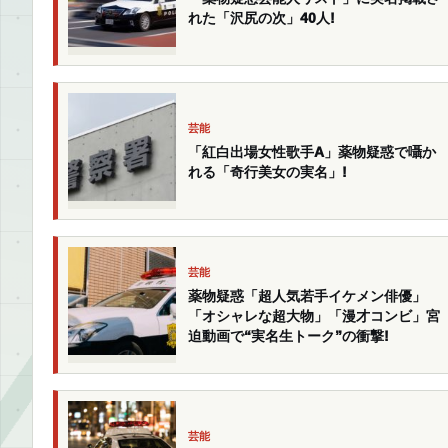
れた「沢尻の次」40人!
芸能
「紅白出場女性歌手A」薬物疑惑で囁か
れる「奇行美女の実名」!
芸能
薬物疑惑「超人気若手イケメン俳優」
「オシャレな超大物」「漫才コンビ」宮
迫動画で“実名生トーク”の衝撃!
芸能