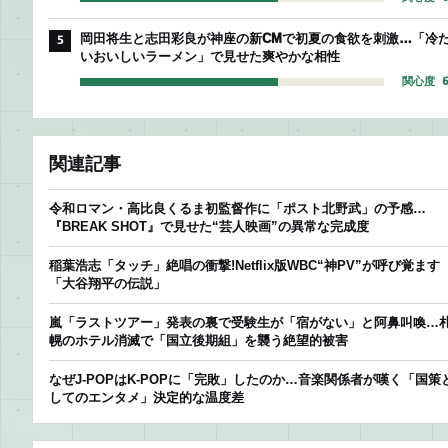
岡田将生と志田彩良が神座の新CMで初夏の食欲を刺激…「冷
5
いおいしいラーメン」で見せた爽やかな相性
関心度 6
関連記事
令和ロマン・高比良くるま初監督作に「ポスト北野武」の予感…
『BREAK SHOT』で見せた“芸人映画”の異常な完成度
稲葉浩志「タッチ」絶唱の衝撃!Netflix版WBC“神PV”が呼び覚ます
「大谷翔平の伝説」
嵐「ラストツアー」発表の裏で受験生が「宿がない」と阿鼻叫喚…
幌のホテル消滅で「国立後期組」を襲う絶望的被害
なぜJ-POPはK-POPに「完敗」したのか…音楽関係者が嘆く「国策
してのエンタメ」決定的な温度差