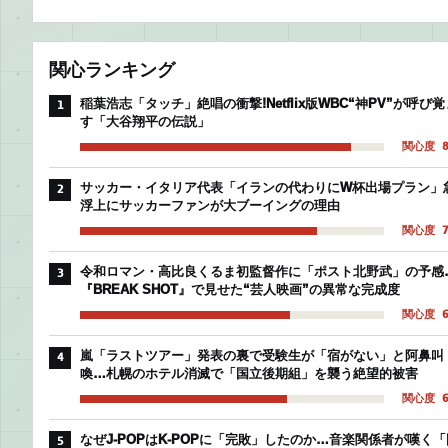
関心ランキング
稲葉浩志「タッチ」絶唱の衝撃!Netflix版WBC“神PV”が呼び覚
1
す「大谷翔平の伝説」
関心度 8
サッカー・イタリア代表「イランの代わりにW杯出場プラン」
2
浮上にサッカーファンが大ブーイングの理由
関心度 7
令和ロマン・高比良くるま初監督作に「ポスト北野武」の予感
3
『BREAK SHOT』で見せた“芸人映画”の異常な完成度
関心度 6
嵐「ラストツアー」発表の裏で受験生が「宿がない」と阿鼻叫
4
喚…札幌のホテル消滅で「国立後期組」を襲う絶望的被害
関心度 6
なぜJ-POPはK-POPに「完敗」したのか…音楽関係者が嘆く「
5