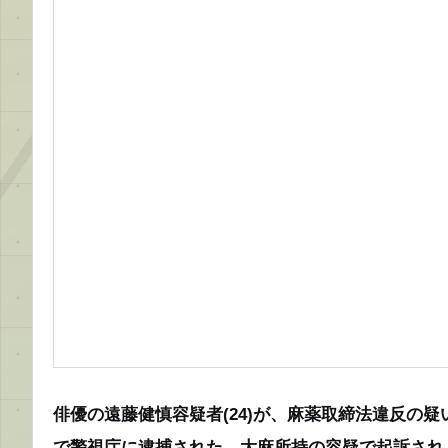
俳優の遠藤健慎容疑者(24)が、麻薬取締法違反の疑
で警視庁に逮捕された。大麻所持の容疑で起訴され