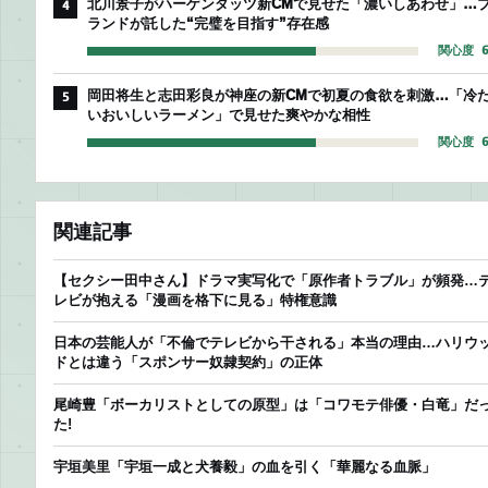
北川景子がハーゲンダッツ新CMで見せた「濃いしあわせ」…
4
ランドが託した“完璧を目指す”存在感
関心度 6
岡田将生と志田彩良が神座の新CMで初夏の食欲を刺激…「冷
5
いおいしいラーメン」で見せた爽やかな相性
関心度 6
関連記事
【セクシー田中さん】ドラマ実写化で「原作者トラブル」が頻発…
レビが抱える「漫画を格下に見る」特権意識
日本の芸能人が「不倫でテレビから干される」本当の理由…ハリウ
ドとは違う「スポンサー奴隷契約」の正体
尾崎豊「ボーカリストとしての原型」は「コワモテ俳優・白竜」だ
た!
宇垣美里「宇垣一成と犬養毅」の血を引く「華麗なる血脈」