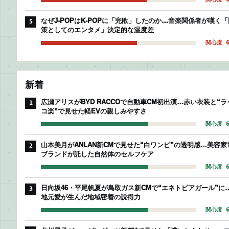
なぜJ-POPはK-POPに「完敗」したのか…音楽関係者が嘆く「
5
策としてのエンタメ」決定的な温度差
関心度 6
新着
広瀬アリスがBYD RACCOで自動車CM初出演…赤い衣装と“ラ
1
コ楽”で見せた軽EVの親しみやすさ
関心度 6
山本美月がANLAN新CMで見せた“白ワンピ”の透明感…美容家
2
ブランドが託した自然体のセルフケア
関心度 6
日向坂46・平尾帆夏が鳥取ガス新CMで“エネトピアガール”に
3
地元愛が生んだ地域密着の説得力
関心度 6