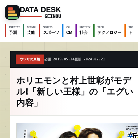
DATA DESK
GEINOU
PREDICT
GEINOU
SPORTS
CM
SOCIETY
TECH
TOPICS
予測
芸能
スポーツ
CM
社会
テクノロジー
トピ
ウワサの真相
公開 2019.05.24
更新 2024.02.21
ホリエモンと村上世彰がモデ
ル!「新しい王様」の「エグい
内容」