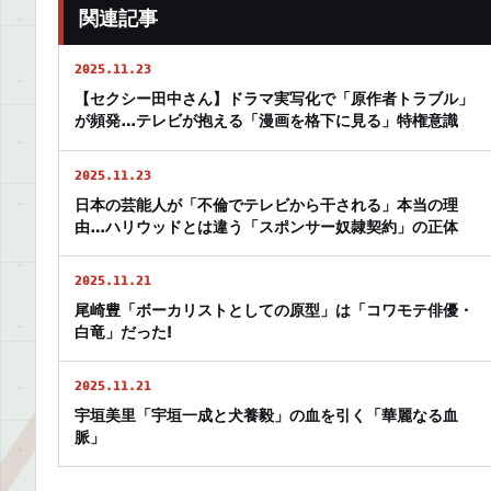
関連記事
2025.11.23
【セクシー田中さん】ドラマ実写化で「原作者トラブル」
が頻発…テレビが抱える「漫画を格下に見る」特権意識
2025.11.23
日本の芸能人が「不倫でテレビから干される」本当の理
由…ハリウッドとは違う「スポンサー奴隷契約」の正体
2025.11.21
尾崎豊「ボーカリストとしての原型」は「コワモテ俳優・
白竜」だった!
2025.11.21
宇垣美里「宇垣一成と犬養毅」の血を引く「華麗なる血
脈」