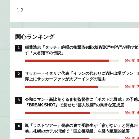
1
2
関心ランキング
稲葉浩志「タッチ」絶唱の衝撃!Netflix版WBC“神PV”が呼び覚
1
す「大谷翔平の伝説」
関心度 8
サッカー・イタリア代表「イランの代わりにW杯出場プラン」
2
浮上にサッカーファンが大ブーイングの理由
関心度 7
令和ロマン・高比良くるま初監督作に「ポスト北野武」の予感
3
『BREAK SHOT』で見せた“芸人映画”の異常な完成度
関心度 6
嵐「ラストツアー」発表の裏で受験生が「宿がない」と阿鼻叫
4
喚…札幌のホテル消滅で「国立後期組」を襲う絶望的被害
関心度 6