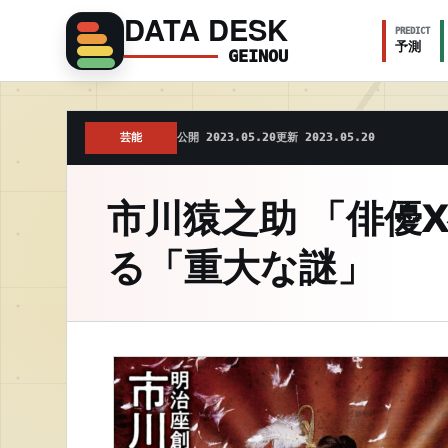
DATA DESK
PREDICT
予測
GEINOU
芸能
公開 2023.05.20
更新 2023.05.20
市川猿之助 「俳優
る「重大な謎」