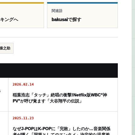
関連語
ンキングへ
bakusaiで探す
猿之助
2026.02.14
野
稲葉浩志「タッチ」絶唱の衝撃!Netflix版WBC“神
PV”が呼び覚ます「大谷翔平の伝説」
2025.11.23
なぜJ-POPはK-POPに「完敗」したのか…音楽関係
者が嘆く「国策としてのエンタメ」決定的な温度差