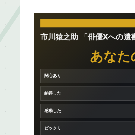
市川猿之助 「俳優Xへの
あなた
関心あり
納得した
感動した
ビックリ