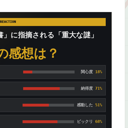
REACTION
遺書」に指摘される「重大な謎」
の感想は？
関心度
18%
納得度
71%
感動した
51%
ビックリ
68%