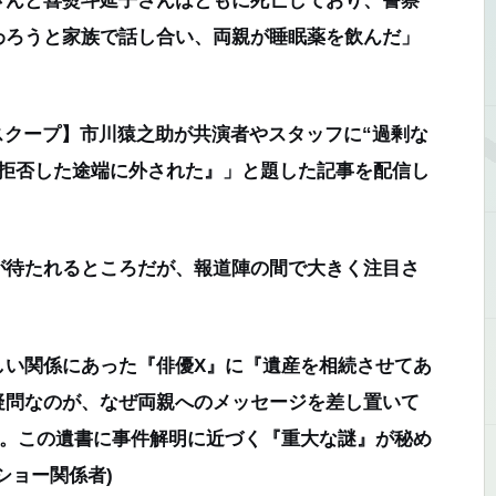
わろうと家族で話し合い、両親が睡眠薬を飲んだ」
スクープ】市川猿之助が共演者やスタッフに“過剰な
『拒否した途端に外された』」と題した記事を配信し
待たれるところだが、報道陣の間で大きく注目さ
しい関係にあった『俳優X』に『遺産を相続させてあ
疑問なのが、なぜ両親へのメッセージを差し置いて
と。この遺書に事件解明に近づく『重大な謎』が秘め
ショー関係者)