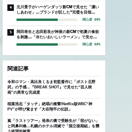
北川景子がハーゲンダッツ新CMで見せた「濃い
4
しあわせ」…ブランドが託した“完璧を目指
す”存在感
関心度 68%
岡田将生と志田彩良が神座の新CMで初夏の食欲
5
を刺激…「冷たいおいしいラーメン」で見せた
爽やかな相性
関心度 68%
関連記事
令和ロマン・高比良くるま初監督作に「ポスト北野
武」の予感…『BREAK SHOT』で見せた“芸人映
画”の異常な完成度
稲葉浩志「タッチ」絶唱の衝撃!Netflix版WBC“神
PV”が呼び覚ます「大谷翔平の伝説」
嵐「ラストツアー」発表の裏で受験生が「宿がない」
と阿鼻叫喚…札幌のホテル消滅で「国立後期組」を襲
う絶望的被害