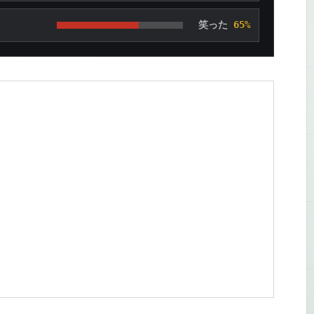
笑った
65%