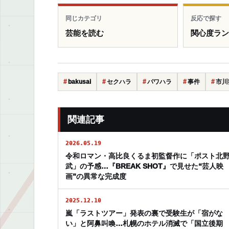
同じカテゴリ
反応で探す
芸能を読む
関心度ラ
bakusai
セクハラ
パワハラ
事件
市川
関連記事
2026.05.19
令和ロマン・高比良くるま初監督作に「ポスト北
武」の予感…『BREAK SHOT』で見せた“芸人映
画”の異常な完成度
2025.12.10
嵐「ラストツアー」発表の裏で受験生が「宿がな
い」と阿鼻叫喚…札幌のホテル消滅で「国立後期