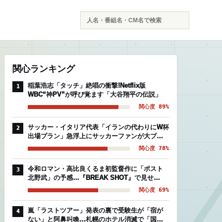
検
索
関心ランキング
稲葉浩志「タッチ」絶唱の衝撃!Netflix版
1
WBC“神PV”が呼び覚ます「大谷翔平の伝説」
関心度 89%
サッカー・イタリア代表「イランの代わりにW杯
2
出場プラン」急浮上にサッカーファンが大ブー
イングの理由
関心度 78%
令和ロマン・高比良くるま初監督作に「ポスト
3
北野武」の予感…『BREAK SHOT』で見せ
た“芸人映画”の異常な完成度
関心度 69%
嵐「ラストツアー」発表の裏で受験生が「宿が
4
ない」と阿鼻叫喚…札幌のホテル消滅で「国立