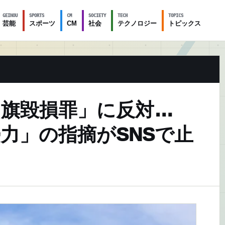
GEINOU
SPORTS
CM
SOCIETY
TECH
TOPICS
芸能
スポーツ
CM
社会
テクノロジー
トピックス
国旗毀損罪」に反対…
力」の指摘がSNSで止