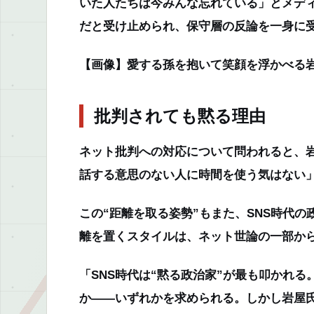
いた人たちは今みんな忘れている」とメデ
だと受け止められ、保守層の反論を一身に
【画像】愛する孫を抱いて笑顔を浮かべる
批判されても黙る理由
ネット批判への対応について問われると、
話する意思のない人に時間を使う気はない
この“距離を取る姿勢”もまた、SNS時代
離を置くスタイルは、ネット世論の一部か
「SNS時代は“黙る政治家”が最も叩かれ
か――いずれかを求められる。しかし岩屋氏