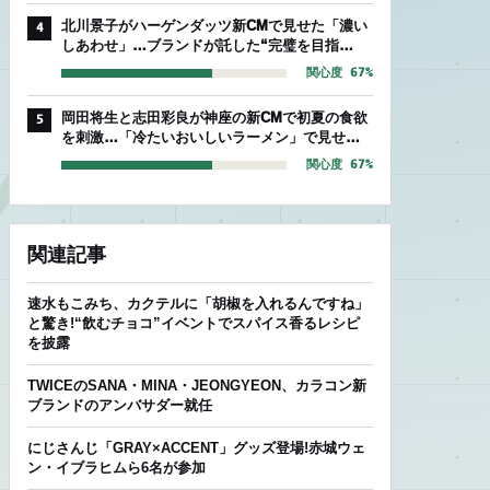
北川景子がハーゲンダッツ新CMで見せた「濃い
4
しあわせ」…ブランドが託した“完璧を目指
す”存在感
関心度 67%
岡田将生と志田彩良が神座の新CMで初夏の食欲
5
を刺激…「冷たいおいしいラーメン」で見せた
爽やかな相性
関心度 67%
関連記事
速水もこみち、カクテルに「胡椒を入れるんですね」
と驚き!“飲むチョコ”イベントでスパイス香るレシピ
を披露
TWICEのSANA・MINA・JEONGYEON、カラコン新
ブランドのアンバサダー就任
にじさんじ「GRAY×ACCENT」グッズ登場!赤城ウェ
ン・イブラヒムら6名が参加