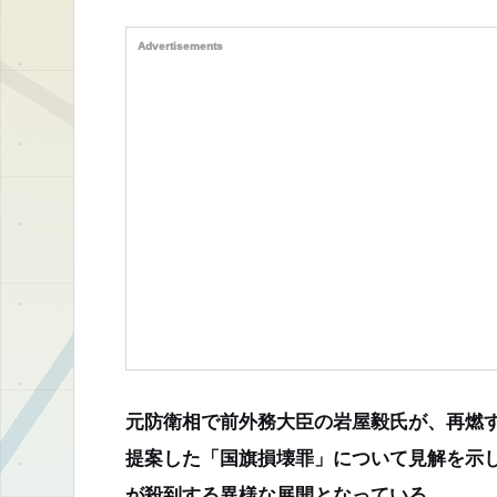
Advertisements
元防衛相で前外務大臣の岩屋毅氏が、再燃
提案した「国旗損壊罪」について見解を示
が殺到する異様な展開となっている。