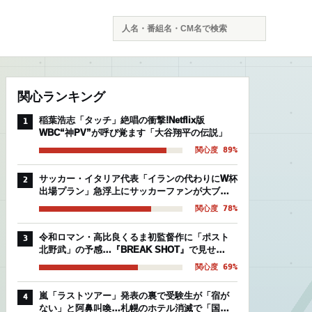
検
索
関心ランキング
稲葉浩志「タッチ」絶唱の衝撃!Netflix版
1
WBC“神PV”が呼び覚ます「大谷翔平の伝説」
関心度 89%
サッカー・イタリア代表「イランの代わりにW杯
2
出場プラン」急浮上にサッカーファンが大ブー
イングの理由
関心度 78%
令和ロマン・高比良くるま初監督作に「ポスト
3
北野武」の予感…『BREAK SHOT』で見せ
た“芸人映画”の異常な完成度
関心度 69%
嵐「ラストツアー」発表の裏で受験生が「宿が
4
ない」と阿鼻叫喚…札幌のホテル消滅で「国立