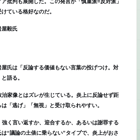
ィア批判も展開した。この発言が「慎重派=反対派」
受けている格好なのだ。
岩屋毅氏
岩屋氏は「反論する価値もない言葉の投げつけ。対
」と語る。
の政治家像とはズレが生じている。炎上に反論せず距
らは「逃げ」「無視」と受け取られやすい。
る。強く言い返すか、迎合するか、あるいは謝罪する
は“議論の土俵に乗らない”タイプで、炎上がおさ