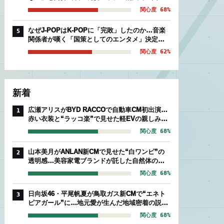
後期組」を襲う絶望的被害
関心度 68%
なぜJ-POPはK-POPに「完敗」したのか…音楽
5
関係者が嘆く「国策としてのエンタメ」決定的
な温度差
関心度 62%
新着
広瀬アリスがBYD RACCOで自動車CM初出演…
1
赤い衣装と“ラッコ楽”で見せた軽EVの親しみや
すさ
関心度 68%
山本美月がANLAN新CMで見せた“白ワンピ”の
2
透明感…美容家電ブランドが託した自然体のセ
ルフケア
関心度 68%
日向坂46・平尾帆夏が鳥取ガス新CMで“エネト
3
ピアガール”に…地元愛が生んだ地域密着の説得
力
関心度 68%