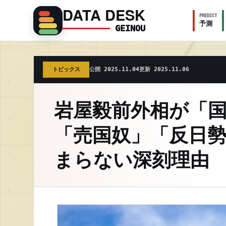
DATA DESK
PREDICT
予測
GEINOU
トピックス
公開 2025.11.04
更新 2025.11.06
岩屋毅前外相が「
「売国奴」「反日勢
まらない深刻理由