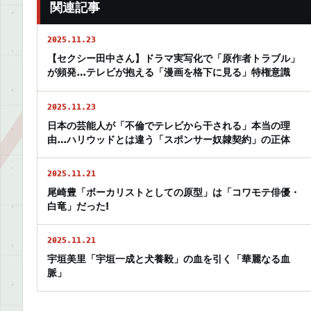
関連記事
2025.11.23
【セクシー田中さん】ドラマ実写化で「原作者トラブル」
が頻発…テレビが抱える「漫画を格下に見る」特権意識
2025.11.23
日本の芸能人が「不倫でテレビから干される」本当の理
由…ハリウッドとは違う「スポンサー奴隷契約」の正体
2025.11.21
尾崎豊「ボーカリストとしての原型」は「コワモテ俳優・
白竜」だった!
2025.11.21
宇垣美里「宇垣一成と犬養毅」の血を引く「華麗なる血
脈」