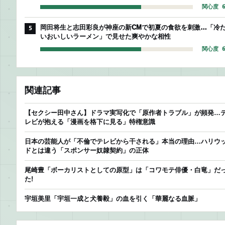
関心度 6
岡田将生と志田彩良が神座の新CMで初夏の食欲を刺激…「冷
5
いおいしいラーメン」で見せた爽やかな相性
関心度 6
関連記事
【セクシー田中さん】ドラマ実写化で「原作者トラブル」が頻発…
レビが抱える「漫画を格下に見る」特権意識
日本の芸能人が「不倫でテレビから干される」本当の理由…ハリウ
ドとは違う「スポンサー奴隷契約」の正体
尾崎豊「ボーカリストとしての原型」は「コワモテ俳優・白竜」だ
た!
宇垣美里「宇垣一成と犬養毅」の血を引く「華麗なる血脈」