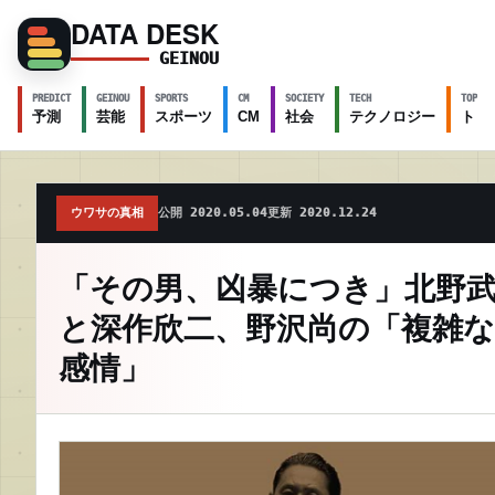
DATA DESK
GEINOU
PREDICT
GEINOU
SPORTS
CM
SOCIETY
TECH
TOPICS
予測
芸能
スポーツ
CM
社会
テクノロジー
トピ
ウワサの真相
公開 2020.05.04
更新 2020.12.24
「その男、凶暴につき」北野
と深作欣二、野沢尚の「複雑な
感情」