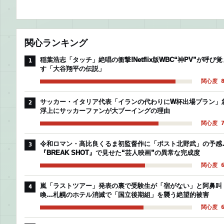
関心ランキング
稲葉浩志「タッチ」絶唱の衝撃!Netflix版WBC“神PV”が呼び覚
1
す「大谷翔平の伝説」
関心度 8
サッカー・イタリア代表「イランの代わりにW杯出場プラン」
2
浮上にサッカーファンが大ブーイングの理由
関心度 7
令和ロマン・高比良くるま初監督作に「ポスト北野武」の予感
3
『BREAK SHOT』で見せた“芸人映画”の異常な完成度
関心度 6
嵐「ラストツアー」発表の裏で受験生が「宿がない」と阿鼻叫
4
喚…札幌のホテル消滅で「国立後期組」を襲う絶望的被害
関心度 6