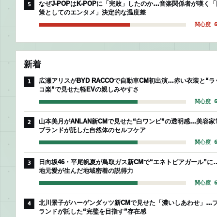
なぜJ-POPはK-POPに「完敗」したのか…音楽関係者が嘆く「
5
策としてのエンタメ」決定的な温度差
関心度 6
新着
広瀬アリスがBYD RACCOで自動車CM初出演…赤い衣装と“ラ
1
コ楽”で見せた軽EVの親しみやすさ
関心度 6
山本美月がANLAN新CMで見せた“白ワンピ”の透明感…美容家
2
ブランドが託した自然体のセルフケア
関心度 6
日向坂46・平尾帆夏が鳥取ガス新CMで“エネトピアガール”に
3
地元愛が生んだ地域密着の説得力
関心度 6
北川景子がハーゲンダッツ新CMで見せた「濃いしあわせ」…
4
ランドが託した“完璧を目指す”存在感