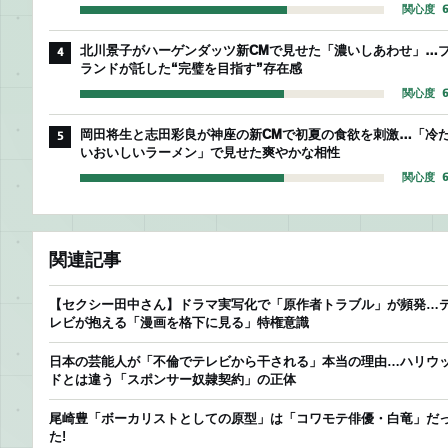
関心度 6
北川景子がハーゲンダッツ新CMで見せた「濃いしあわせ」…
4
ランドが託した“完璧を目指す”存在感
関心度 6
岡田将生と志田彩良が神座の新CMで初夏の食欲を刺激…「冷
5
いおいしいラーメン」で見せた爽やかな相性
関心度 6
関連記事
【セクシー田中さん】ドラマ実写化で「原作者トラブル」が頻発…
レビが抱える「漫画を格下に見る」特権意識
日本の芸能人が「不倫でテレビから干される」本当の理由…ハリウ
ドとは違う「スポンサー奴隷契約」の正体
尾崎豊「ボーカリストとしての原型」は「コワモテ俳優・白竜」だ
た!