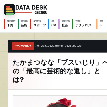
DATA DESK
GEINOU
PREDICT
GEINOU
SPORTS
CM
SOCIETY
TECH
TOPICS
予測
芸能
スポーツ
CM
社会
テクノロジー
トピ
ウワサの真相
公開 2021.02.20
更新 2021.02.20
たかまつなな「ブスいじり」
の「最高に芸術的な返し」と
は?