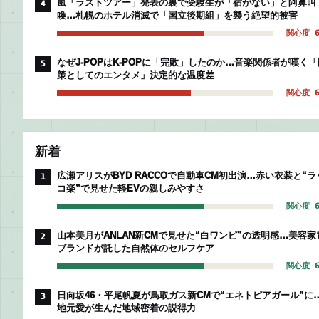
嵐「ラストツアー」発表の裏で受験生が「宿がない」と阿鼻叫
4
喚…札幌のホテル消滅で「国立後期組」を襲う絶望的被害
関心度 6
なぜJ-POPはK-POPに「完敗」したのか…音楽関係者が嘆く「
5
策としてのエンタメ」決定的な温度差
関心度 6
新着
広瀬アリスがBYD RACCOで自動車CM初出演…赤い衣装と“ラ
1
コ楽”で見せた軽EVの親しみやすさ
関心度 6
山本美月がANLAN新CMで見せた“白ワンピ”の透明感…美容家
2
ブランドが託した自然体のセルフケア
関心度 6
日向坂46・平尾帆夏が鳥取ガス新CMで“エネトピアガール”に
3
地元愛が生んだ地域密着の説得力