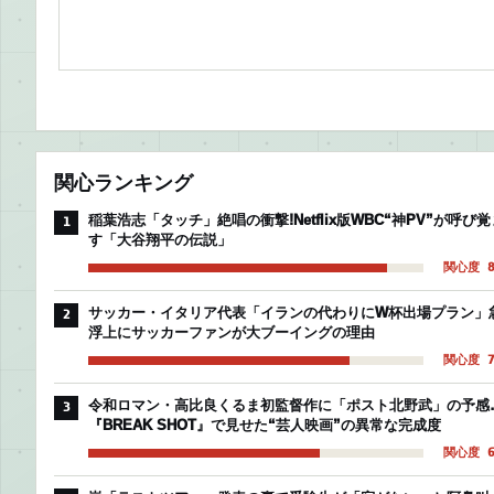
関心ランキング
稲葉浩志「タッチ」絶唱の衝撃!Netflix版WBC“神PV”が呼び覚
1
す「大谷翔平の伝説」
関心度 8
サッカー・イタリア代表「イランの代わりにW杯出場プラン」
2
浮上にサッカーファンが大ブーイングの理由
関心度 7
令和ロマン・高比良くるま初監督作に「ポスト北野武」の予感
3
『BREAK SHOT』で見せた“芸人映画”の異常な完成度
関心度 6