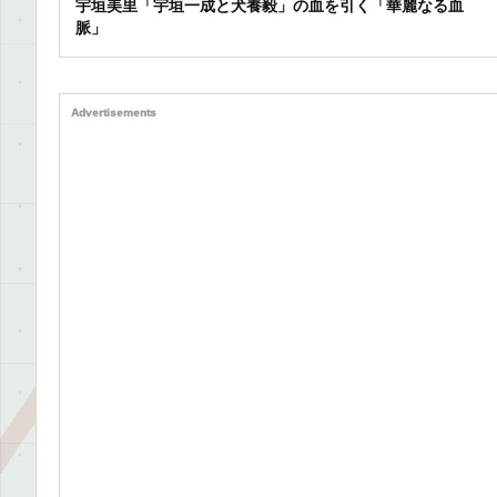
宇垣美里「宇垣一成と犬養毅」の血を引く「華麗なる血
脈」
Advertisements