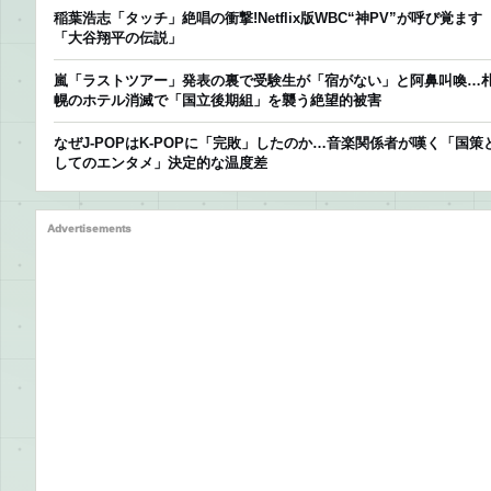
稲葉浩志「タッチ」絶唱の衝撃!Netflix版WBC“神PV”が呼び覚ます
「大谷翔平の伝説」
嵐「ラストツアー」発表の裏で受験生が「宿がない」と阿鼻叫喚…
幌のホテル消滅で「国立後期組」を襲う絶望的被害
なぜJ-POPはK-POPに「完敗」したのか…音楽関係者が嘆く「国策
してのエンタメ」決定的な温度差
Advertisements