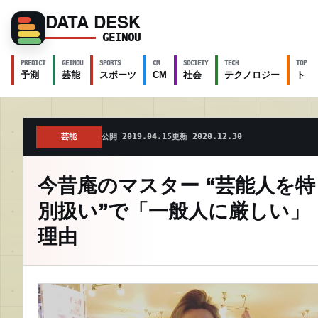
DATA DESK
GEINOU
PREDICT
GEINOU
SPORTS
CM
SOCIETY
TECH
TOPICS
予測
芸能
スポーツ
CM
社会
テクノロジー
トピ
芸能
公開 2019.04.15
更新 2020.12.30
今昔庵のマスター “芸能人を特
別扱い”で「一般人に厳しい」
理由