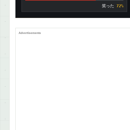
笑った
72%
Advertisements