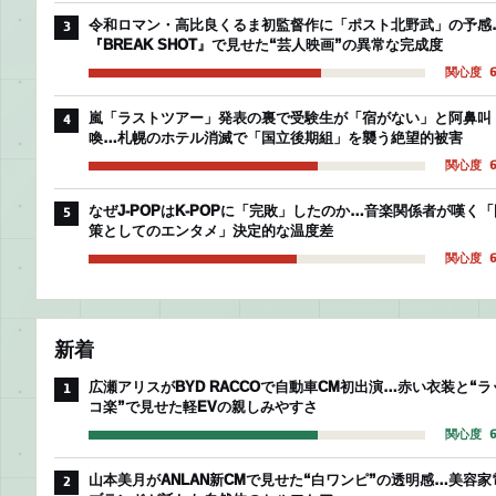
令和ロマン・高比良くるま初監督作に「ポスト北野武」の予感
3
『BREAK SHOT』で見せた“芸人映画”の異常な完成度
関心度 6
嵐「ラストツアー」発表の裏で受験生が「宿がない」と阿鼻叫
4
喚…札幌のホテル消滅で「国立後期組」を襲う絶望的被害
関心度 6
なぜJ-POPはK-POPに「完敗」したのか…音楽関係者が嘆く「
5
策としてのエンタメ」決定的な温度差
関心度 6
新着
広瀬アリスがBYD RACCOで自動車CM初出演…赤い衣装と“ラ
1
コ楽”で見せた軽EVの親しみやすさ
関心度 6
山本美月がANLAN新CMで見せた“白ワンピ”の透明感…美容家
2