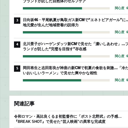
ブランドが託した自然体のセルフケア
関心度 6
日向坂46・平尾帆夏が鳥取ガス新CMで“エネトピアガール”に
3
地元愛が生んだ地域密着の説得力
関心度 6
北川景子がハーゲンダッツ新CMで見せた「濃いしあわせ」…
4
ランドが託した“完璧を目指す”存在感
関心度 6
岡田将生と志田彩良が神座の新CMで初夏の食欲を刺激…「冷
5
いおいしいラーメン」で見せた爽やかな相性
関心度 6
関連記事
令和ロマン・高比良くるま初監督作に「ポスト北野武」の予感…
『BREAK SHOT』で見せた“芸人映画”の異常な完成度