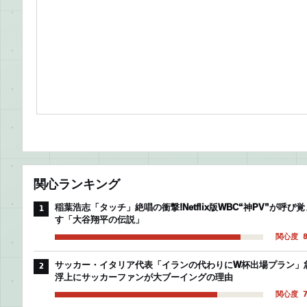
関心ランキング
稲葉浩志「タッチ」絶唱の衝撃!Netflix版WBC“神PV”が呼び覚
1
す「大谷翔平の伝説」
関心度 8
サッカー・イタリア代表「イランの代わりにW杯出場プラン」
2
浮上にサッカーファンが大ブーイングの理由
関心度 7