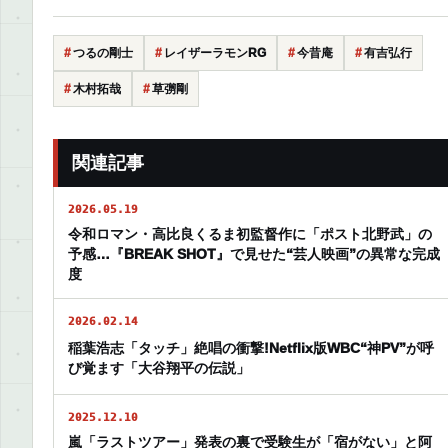
つるの剛士
レイザーラモンRG
今昔庵
有吉弘行
木村拓哉
草彅剛
関連記事
2026.05.19
令和ロマン・高比良くるま初監督作に「ポスト北野武」の
予感…『BREAK SHOT』で見せた“芸人映画”の異常な完成
度
2026.02.14
稲葉浩志「タッチ」絶唱の衝撃!Netflix版WBC“神PV”が呼
び覚ます「大谷翔平の伝説」
2025.12.10
嵐「ラストツアー」発表の裏で受験生が「宿がない」と阿