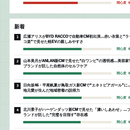
関心度 6
新着
広瀬アリスがBYD RACCOで自動車CM初出演…赤い衣装と“ラ
1
コ楽”で見せた軽EVの親しみやすさ
関心度 6
山本美月がANLAN新CMで見せた“白ワンピ”の透明感…美容家
2
ブランドが託した自然体のセルフケア
関心度 6
日向坂46・平尾帆夏が鳥取ガス新CMで“エネトピアガール”に
3
地元愛が生んだ地域密着の説得力
関心度 6
北川景子がハーゲンダッツ新CMで見せた「濃いしあわせ」…
4
ランドが託した“完璧を目指す”存在感
関心度 6