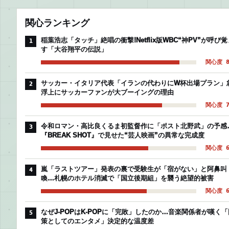
関心ランキング
稲葉浩志「タッチ」絶唱の衝撃!Netflix版WBC“神PV”が呼び覚
1
す「大谷翔平の伝説」
関心度 8
サッカー・イタリア代表「イランの代わりにW杯出場プラン」
2
浮上にサッカーファンが大ブーイングの理由
関心度 7
令和ロマン・高比良くるま初監督作に「ポスト北野武」の予感
3
『BREAK SHOT』で見せた“芸人映画”の異常な完成度
関心度 6
嵐「ラストツアー」発表の裏で受験生が「宿がない」と阿鼻叫
4
喚…札幌のホテル消滅で「国立後期組」を襲う絶望的被害
関心度 6
なぜJ-POPはK-POPに「完敗」したのか…音楽関係者が嘆く「
5
策としてのエンタメ」決定的な温度差