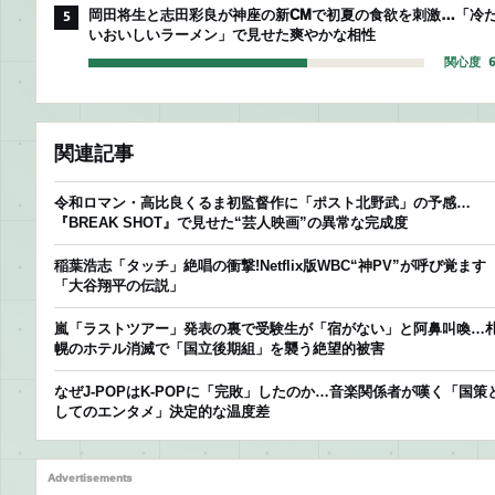
岡田将生と志田彩良が神座の新CMで初夏の食欲を刺激…「冷
5
いおいしいラーメン」で見せた爽やかな相性
関心度 6
関連記事
令和ロマン・高比良くるま初監督作に「ポスト北野武」の予感…
『BREAK SHOT』で見せた“芸人映画”の異常な完成度
稲葉浩志「タッチ」絶唱の衝撃!Netflix版WBC“神PV”が呼び覚ます
「大谷翔平の伝説」
嵐「ラストツアー」発表の裏で受験生が「宿がない」と阿鼻叫喚…
幌のホテル消滅で「国立後期組」を襲う絶望的被害
なぜJ-POPはK-POPに「完敗」したのか…音楽関係者が嘆く「国策
してのエンタメ」決定的な温度差
Advertisements