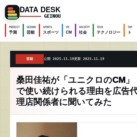
DATA DESK
GEINOU
PREDICT
GEINOU
SPORTS
CM
SOCIETY
TECH
TOPICS
予測
芸能
スポーツ
CM
社会
テクノロジー
トピ
芸能
公開 2025.11.19
更新 2025.11.19
桑田佳祐が「ユニクロのCM」
で使い続けられる理由を広告
理店関係者に聞いてみた