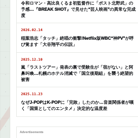
令和ロマン・高比良くるま初監督作に「ポスト北野武」の
予感…『BREAK SHOT』で見せた“芸人映画”の異常な完成
度
2026.02.14
稲葉浩志「タッチ」絶唱の衝撃!Netflix版WBC“神PV”が呼
び覚ます「大谷翔平の伝説」
2025.12.10
嵐「ラストツアー」発表の裏で受験生が「宿がない」と阿
鼻叫喚…札幌のホテル消滅で「国立後期組」を襲う絶望的
被害
2025.11.23
なぜJ-POPはK-POPに「完敗」したのか…音楽関係者が嘆
く「国策としてのエンタメ」決定的な温度差
Advertisements