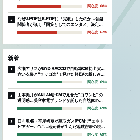
後期組」を襲う絶望的被害
関心度 68%
なぜJ-POPはK-POPに「完敗」したのか…音楽
5
関係者が嘆く「国策としてのエンタメ」決定的
な温度差
関心度 62%
新着
広瀬アリスがBYD RACCOで自動車CM初出演…
1
赤い衣装と“ラッコ楽”で見せた軽EVの親しみや
すさ
関心度 69%
山本美月がANLAN新CMで見せた“白ワンピ”の
2
透明感…美容家電ブランドが託した自然体のセ
ルフケア
関心度 69%
日向坂46・平尾帆夏が鳥取ガス新CMで“エネト
3
ピアガール”に…地元愛が生んだ地域密着の説得
力
関心度 69%