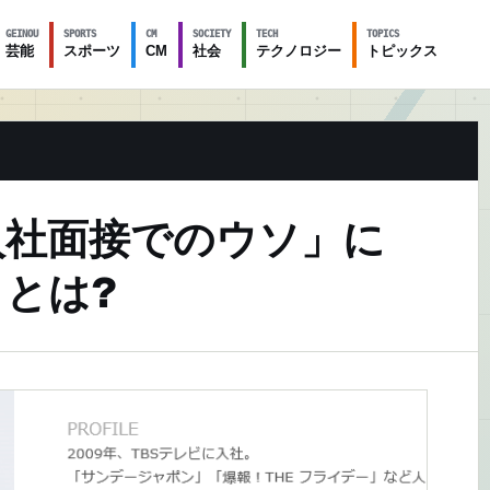
GEINOU
SPORTS
CM
SOCIETY
TECH
TOPICS
芸能
スポーツ
CM
社会
テクノロジー
トピックス
入社面接でのウソ」に
とは?