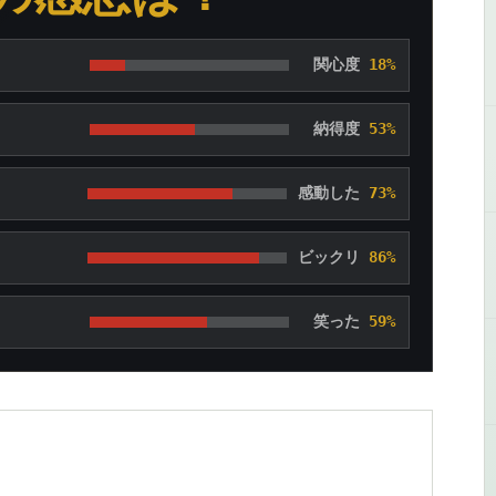
関心度
18%
納得度
53%
感動した
73%
ビックリ
86%
笑った
59%