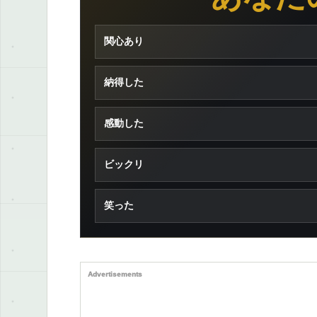
関心あり
納得した
感動した
ビックリ
笑った
Advertisements