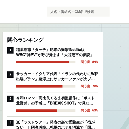
検
索
関心ランキング
稲葉浩志「タッチ」絶唱の衝撃!Netflix版
1
WBC“神PV”が呼び覚ます「大谷翔平の伝説」
関心度 89%
サッカー・イタリア代表「イランの代わりにW杯
2
出場プラン」急浮上にサッカーファンが大ブー
イングの理由
関心度 78%
令和ロマン・高比良くるま初監督作に「ポスト
3
北野武」の予感…『BREAK SHOT』で見せ
た“芸人映画”の異常な完成度
関心度 69%
嵐「ラストツアー」発表の裏で受験生が「宿が
4
ない」と阿鼻叫喚…札幌のホテル消滅で「国立