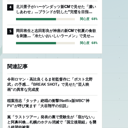
北川景子がハーゲンダッツ新CMで見せた「濃い
4
しあわせ」…ブランドが託した“完璧を目指
す”存在感
関心度 68%
岡田将生と志田彩良が神座の新CMで初夏の食欲
5
を刺激…「冷たいおいしいラーメン」で見せた
爽やかな相性
関心度 68%
関連記事
令和ロマン・高比良くるま初監督作に「ポスト北野
武」の予感…『BREAK SHOT』で見せた“芸人映
画”の異常な完成度
稲葉浩志「タッチ」絶唱の衝撃!Netflix版WBC“神
PV”が呼び覚ます「大谷翔平の伝説」
嵐「ラストツアー」発表の裏で受験生が「宿がない」
と阿鼻叫喚…札幌のホテル消滅で「国立後期組」を襲
う絶望的被害