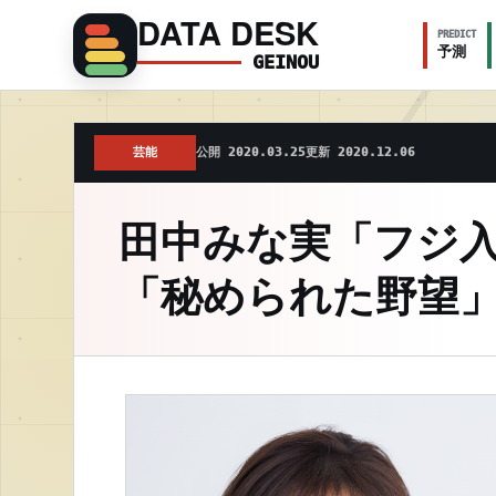
DATA DESK
PREDICT
予測
GEINOU
芸能
公開 2020.03.25
更新 2020.12.06
田中みな実「フジ
「秘められた野望」