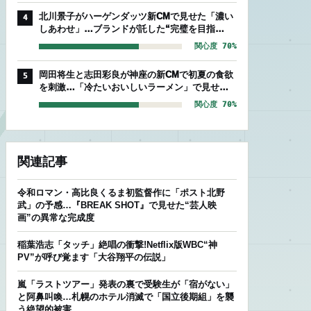
北川景子がハーゲンダッツ新CMで見せた「濃い
4
しあわせ」…ブランドが託した“完璧を目指
す”存在感
関心度 70%
岡田将生と志田彩良が神座の新CMで初夏の食欲
5
を刺激…「冷たいおいしいラーメン」で見せた
爽やかな相性
関心度 70%
関連記事
令和ロマン・高比良くるま初監督作に「ポスト北野
武」の予感…『BREAK SHOT』で見せた“芸人映
画”の異常な完成度
稲葉浩志「タッチ」絶唱の衝撃!Netflix版WBC“神
PV”が呼び覚ます「大谷翔平の伝説」
嵐「ラストツアー」発表の裏で受験生が「宿がない」
と阿鼻叫喚…札幌のホテル消滅で「国立後期組」を襲
う絶望的被害