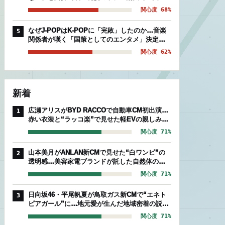
後期組」を襲う絶望的被害
関心度 68%
なぜJ-POPはK-POPに「完敗」したのか…音楽
5
関係者が嘆く「国策としてのエンタメ」決定的
な温度差
関心度 62%
新着
広瀬アリスがBYD RACCOで自動車CM初出演…
1
赤い衣装と“ラッコ楽”で見せた軽EVの親しみや
すさ
関心度 71%
山本美月がANLAN新CMで見せた“白ワンピ”の
2
透明感…美容家電ブランドが託した自然体のセ
ルフケア
関心度 71%
日向坂46・平尾帆夏が鳥取ガス新CMで“エネト
3
ピアガール”に…地元愛が生んだ地域密着の説得
力
関心度 71%