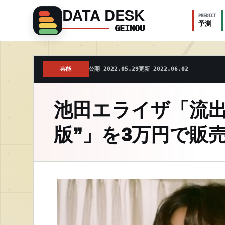
DATA DESK
PREDICT
予測
GEINOU
芸能
公開 2022.05.29
更新 2022.06.02
池田エライザ「流出
版”」を3万円で販