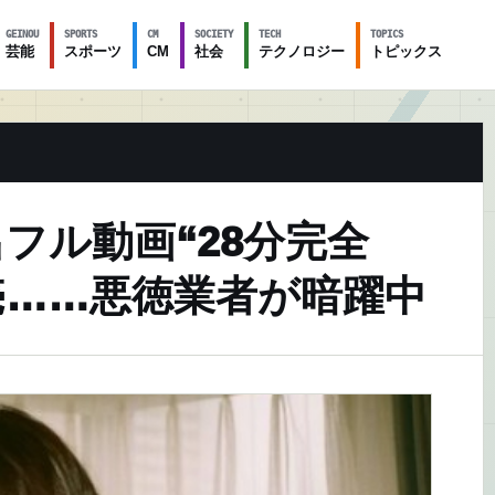
GEINOU
SPORTS
CM
SOCIETY
TECH
TOPICS
芸能
スポーツ
CM
社会
テクノロジー
トピックス
フル動画“28分完全
売……悪徳業者が暗躍中