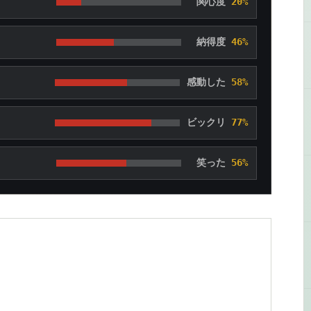
関心度
20%
納得度
46%
感動した
58%
ビックリ
77%
笑った
56%