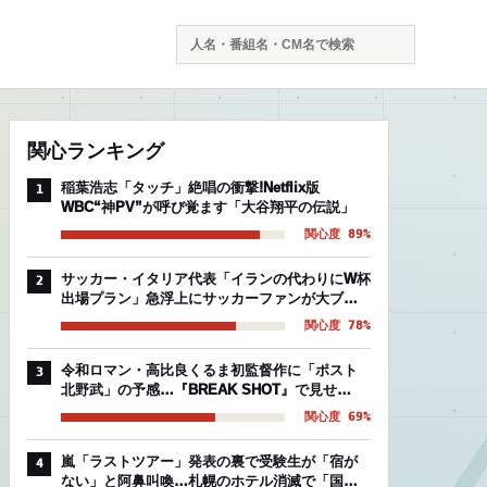
検
索
関心ランキング
稲葉浩志「タッチ」絶唱の衝撃!Netflix版
1
WBC“神PV”が呼び覚ます「大谷翔平の伝説」
関心度 89%
サッカー・イタリア代表「イランの代わりにW杯
2
出場プラン」急浮上にサッカーファンが大ブー
イングの理由
関心度 78%
令和ロマン・高比良くるま初監督作に「ポスト
3
北野武」の予感…『BREAK SHOT』で見せ
た“芸人映画”の異常な完成度
関心度 69%
嵐「ラストツアー」発表の裏で受験生が「宿が
4
ない」と阿鼻叫喚…札幌のホテル消滅で「国立