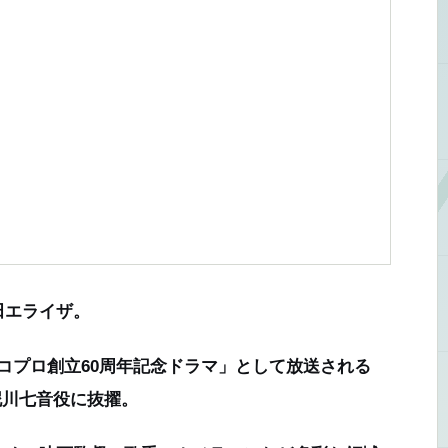
田エライザ。
ノコプロ創立60周年記念ドラマ」として放送される
の泥川七音役に抜擢。