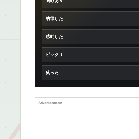
関心あり
納得した
感動した
ビックリ
笑った
Advertisements