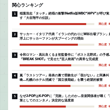
関心ランキング
稲葉浩志「タッチ」絶唱の衝撃!Netflix版WBC“神PV”が呼び覚
1
す「大谷翔平の伝説」
関心度 8
サッカー・イタリア代表「イランの代わりにW杯出場プラン」
2
浮上にサッカーファンが大ブーイングの理由
関心度 7
令和ロマン・高比良くるま初監督作に「ポスト北野武」の予感
3
『BREAK SHOT』で見せた“芸人映画”の異常な完成度
関心度 6
嵐「ラストツアー」発表の裏で受験生が「宿がない」と阿鼻叫
4
喚…札幌のホテル消滅で「国立後期組」を襲う絶望的被害
関心度 6
なぜJ-POPはK-POPに「完敗」したのか…音楽関係者が嘆く「
5
策としてのエンタメ」決定的な温度差
関心度 6