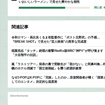
いおいしいラーメン」で見せた爽やかな相性
関心度 6
関連記事
令和ロマン・高比良くるま初監督作に「ポスト北野武」の予感…
『BREAK SHOT』で見せた“芸人映画”の異常な完成度
稲葉浩志「タッチ」絶唱の衝撃!Netflix版WBC“神PV”が呼び覚ます
「大谷翔平の伝説」
嵐「ラストツアー」発表の裏で受験生が「宿がない」と阿鼻叫喚…
幌のホテル消滅で「国立後期組」を襲う絶望的被害
なぜJ-POPはK-POPに「完敗」したのか…音楽関係者が嘆く「国策
してのエンタメ」決定的な温度差
Advertisements