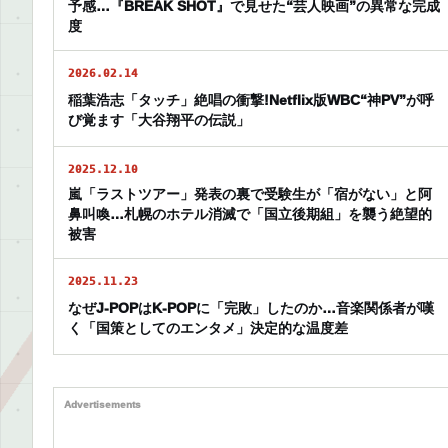
予感…『BREAK SHOT』で見せた“芸人映画”の異常な完成
度
2026.02.14
稲葉浩志「タッチ」絶唱の衝撃!Netflix版WBC“神PV”が呼
び覚ます「大谷翔平の伝説」
2025.12.10
嵐「ラストツアー」発表の裏で受験生が「宿がない」と阿
鼻叫喚…札幌のホテル消滅で「国立後期組」を襲う絶望的
被害
2025.11.23
なぜJ-POPはK-POPに「完敗」したのか…音楽関係者が嘆
く「国策としてのエンタメ」決定的な温度差
Advertisements