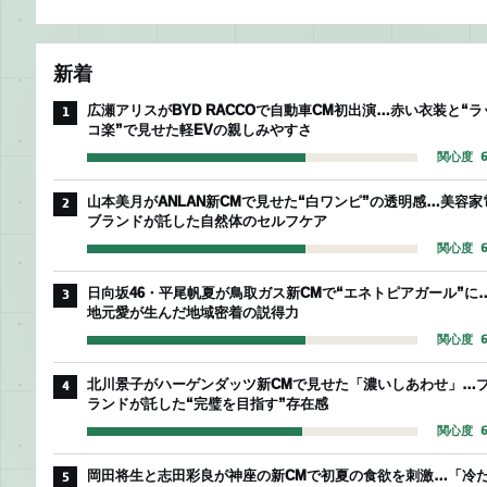
新着
広瀬アリスがBYD RACCOで自動車CM初出演…赤い衣装と“ラ
1
コ楽”で見せた軽EVの親しみやすさ
関心度 6
山本美月がANLAN新CMで見せた“白ワンピ”の透明感…美容家
2
ブランドが託した自然体のセルフケア
関心度 6
日向坂46・平尾帆夏が鳥取ガス新CMで“エネトピアガール”に
3
地元愛が生んだ地域密着の説得力
関心度 6
北川景子がハーゲンダッツ新CMで見せた「濃いしあわせ」…
4
ランドが託した“完璧を目指す”存在感
関心度 6
岡田将生と志田彩良が神座の新CMで初夏の食欲を刺激…「冷
5