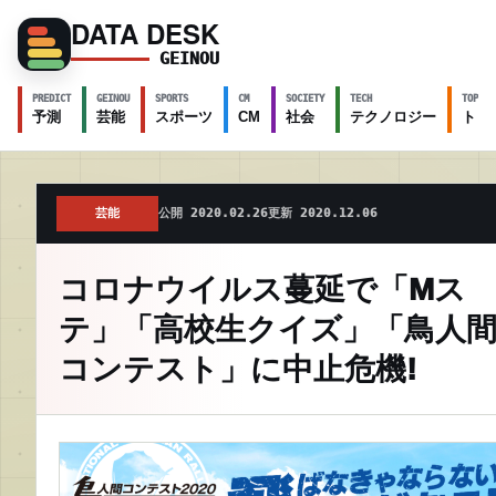
DATA DESK
GEINOU
PREDICT
GEINOU
SPORTS
CM
SOCIETY
TECH
TOPICS
予測
芸能
スポーツ
CM
社会
テクノロジー
トピ
芸能
公開 2020.02.26
更新 2020.12.06
コロナウイルス蔓延で「Mス
テ」「高校生クイズ」「鳥人
コンテスト」に中止危機!