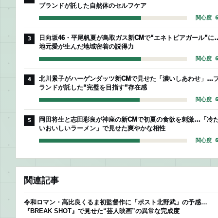
ブランドが託した自然体のセルフケア
関心度 6
日向坂46・平尾帆夏が鳥取ガス新CMで“エネトピアガール”に
3
地元愛が生んだ地域密着の説得力
関心度 6
北川景子がハーゲンダッツ新CMで見せた「濃いしあわせ」…
4
ランドが託した“完璧を目指す”存在感
関心度 6
岡田将生と志田彩良が神座の新CMで初夏の食欲を刺激…「冷
5
いおいしいラーメン」で見せた爽やかな相性
関心度 6
関連記事
令和ロマン・高比良くるま初監督作に「ポスト北野武」の予感…
『BREAK SHOT』で見せた“芸人映画”の異常な完成度