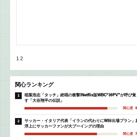
1
2
関心ランキング
稲葉浩志「タッチ」絶唱の衝撃!Netflix版WBC“神PV”が呼び覚
1
す「大谷翔平の伝説」
関心度 8
サッカー・イタリア代表「イランの代わりにW杯出場プラン」
2
浮上にサッカーファンが大ブーイングの理由
関心度 7