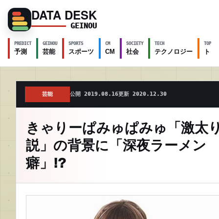
DATA DESK
GEINOU
PREDICT
GEINOU
SPORTS
CM
SOCIETY
TECH
TOPICS
予測
芸能
スポーツ
CM
社会
テクノロジー
トピ
芸能
公開 2019.08.16
更新 2020.12.30
きゃりーぱみゅぱみゅ「激太
説」の背景に「深夜ラーメン
癖」!?