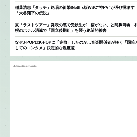
稲葉浩志「タッチ」絶唱の衝撃!Netflix版WBC“神PV”が呼び覚ます
「大谷翔平の伝説」
嵐「ラストツアー」発表の裏で受験生が「宿がない」と阿鼻叫喚…
幌のホテル消滅で「国立後期組」を襲う絶望的被害
なぜJ-POPはK-POPに「完敗」したのか…音楽関係者が嘆く「国策
してのエンタメ」決定的な温度差
Advertisements