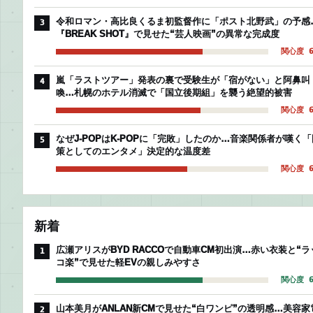
令和ロマン・高比良くるま初監督作に「ポスト北野武」の予感
3
『BREAK SHOT』で見せた“芸人映画”の異常な完成度
関心度 6
嵐「ラストツアー」発表の裏で受験生が「宿がない」と阿鼻叫
4
喚…札幌のホテル消滅で「国立後期組」を襲う絶望的被害
関心度 6
なぜJ-POPはK-POPに「完敗」したのか…音楽関係者が嘆く「
5
策としてのエンタメ」決定的な温度差
関心度 6
新着
広瀬アリスがBYD RACCOで自動車CM初出演…赤い衣装と“ラ
1
コ楽”で見せた軽EVの親しみやすさ
関心度 6
山本美月がANLAN新CMで見せた“白ワンピ”の透明感…美容家
2