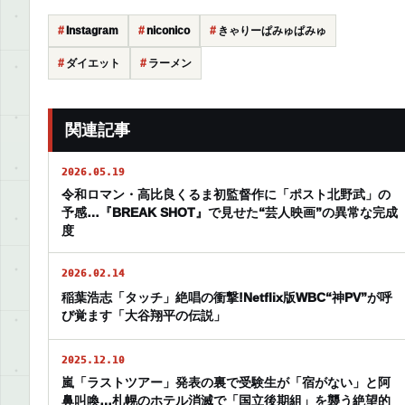
Instagram
niconico
きゃりーぱみゅぱみゅ
ダイエット
ラーメン
関連記事
2026.05.19
令和ロマン・高比良くるま初監督作に「ポスト北野武」の
予感…『BREAK SHOT』で見せた“芸人映画”の異常な完成
度
2026.02.14
稲葉浩志「タッチ」絶唱の衝撃!Netflix版WBC“神PV”が呼
び覚ます「大谷翔平の伝説」
2025.12.10
嵐「ラストツアー」発表の裏で受験生が「宿がない」と阿
鼻叫喚…札幌のホテル消滅で「国立後期組」を襲う絶望的