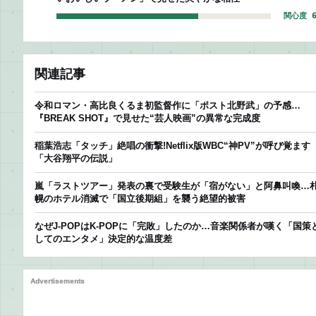
関心度 6
関連記事
令和ロマン・高比良くるま初監督作に「ポスト北野武」の予感…
『BREAK SHOT』で見せた“芸人映画”の異常な完成度
稲葉浩志「タッチ」絶唱の衝撃!Netflix版WBC“神PV”が呼び覚ます
「大谷翔平の伝説」
嵐「ラストツアー」発表の裏で受験生が「宿がない」と阿鼻叫喚…
幌のホテル消滅で「国立後期組」を襲う絶望的被害
なぜJ-POPはK-POPに「完敗」したのか…音楽関係者が嘆く「国策
してのエンタメ」決定的な温度差
Advertisements