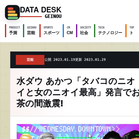
DATA DESK
GEINOU
PREDICT
GEINOU
SPORTS
CM
SOCIETY
TECH
TOPICS
予測
芸能
スポーツ
CM
社会
テクノロジー
トピ
芸能
公開 2023.01.19
更新 2023.01.29
水ダウ あかつ「タバコのニオ
イと女のニオイ最高」発言で
茶の間激震!