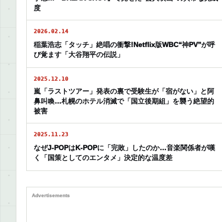
度
2026.02.14
稲葉浩志「タッチ」絶唱の衝撃!Netflix版WBC“神PV”が呼
び覚ます「大谷翔平の伝説」
2025.12.10
嵐「ラストツアー」発表の裏で受験生が「宿がない」と阿
鼻叫喚…札幌のホテル消滅で「国立後期組」を襲う絶望的
被害
2025.11.23
なぜJ-POPはK-POPに「完敗」したのか…音楽関係者が嘆
く「国策としてのエンタメ」決定的な温度差
Advertisements