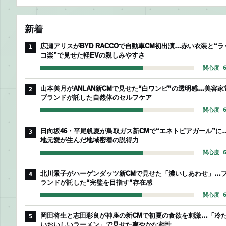
新着
広瀬アリスがBYD RACCOで自動車CM初出演…赤い衣装と“ラ
1
コ楽”で見せた軽EVの親しみやすさ
関心度 6
山本美月がANLAN新CMで見せた“白ワンピ”の透明感…美容家
2
ブランドが託した自然体のセルフケア
関心度 6
日向坂46・平尾帆夏が鳥取ガス新CMで“エネトピアガール”に
3
地元愛が生んだ地域密着の説得力
関心度 6
北川景子がハーゲンダッツ新CMで見せた「濃いしあわせ」…
4
ランドが託した“完璧を目指す”存在感
関心度 6
岡田将生と志田彩良が神座の新CMで初夏の食欲を刺激…「冷
5
いおいしいラーメン」で見せた爽やかな相性