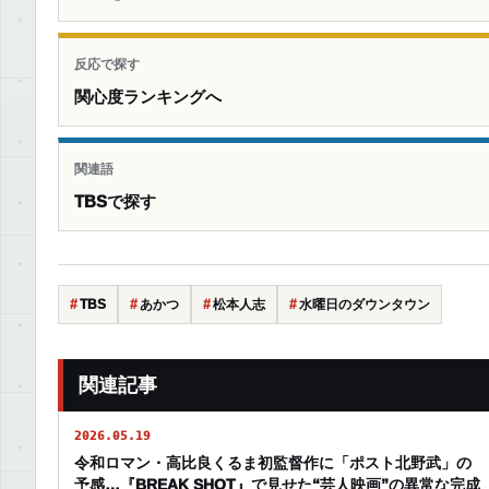
反応で探す
関心度ランキングへ
関連語
TBSで探す
TBS
あかつ
松本人志
水曜日のダウンタウン
関連記事
2026.05.19
令和ロマン・高比良くるま初監督作に「ポスト北野武」の
予感…『BREAK SHOT』で見せた“芸人映画”の異常な完成