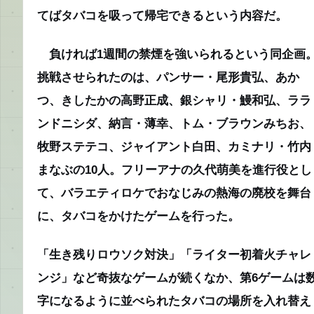
てばタバコを吸って帰宅できるという内容だ。
負ければ1週間の禁煙を強いられるという同企画
挑戦させられたのは、パンサー・尾形貴弘、あか
つ、きしたかの高野正成、銀シャリ・鰻和弘、ララ
ンドニシダ、納言・薄幸、トム・ブラウンみちお、
牧野ステテコ、ジャイアント白田、カミナリ・竹内
まなぶの10人。フリーアナの久代萌美を進行役とし
て、バラエティロケでおなじみの熱海の廃校を舞台
に、タバコをかけたゲームを行った。
「生き残りロウソク対決」「ライター初着火チャレ
ンジ」など奇抜なゲームが続くなか、第6ゲームは
字になるように並べられたタバコの場所を入れ替え