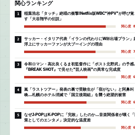
関心ランキング
稲葉浩志「タッチ」絶唱の衝撃!Netflix版WBC“神PV”が呼び覚
1
す「大谷翔平の伝説」
関心度 8
サッカー・イタリア代表「イランの代わりにW杯出場プラン」
2
浮上にサッカーファンが大ブーイングの理由
関心度 7
令和ロマン・高比良くるま初監督作に「ポスト北野武」の予感
3
『BREAK SHOT』で見せた“芸人映画”の異常な完成度
関心度 6
嵐「ラストツアー」発表の裏で受験生が「宿がない」と阿鼻叫
4
喚…札幌のホテル消滅で「国立後期組」を襲う絶望的被害
関心度 6
なぜJ-POPはK-POPに「完敗」したのか…音楽関係者が嘆く「
5
策としてのエンタメ」決定的な温度差
関心度 6