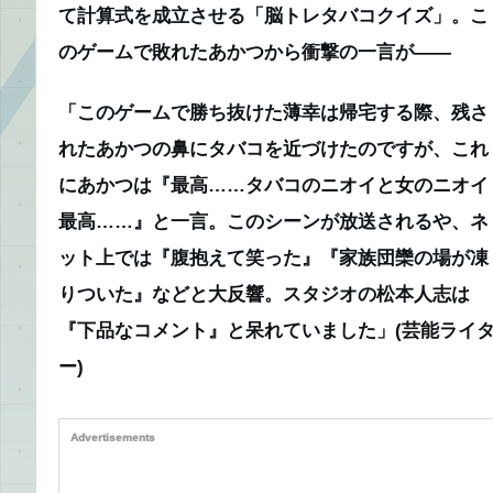
て計算式を成立させる「脳トレタバコクイズ」。こ
のゲームで敗れたあかつから衝撃の一言が――
「このゲームで勝ち抜けた薄幸は帰宅する際、残さ
れたあかつの鼻にタバコを近づけたのですが、これ
にあかつは『最高……タバコのニオイと女のニオイ
最高……』と一言。このシーンが放送されるや、ネ
ット上では『腹抱えて笑った』『家族団欒の場が凍
りついた』などと大反響。スタジオの松本人志は
『下品なコメント』と呆れていました」(芸能ライ
ー)
Advertisements