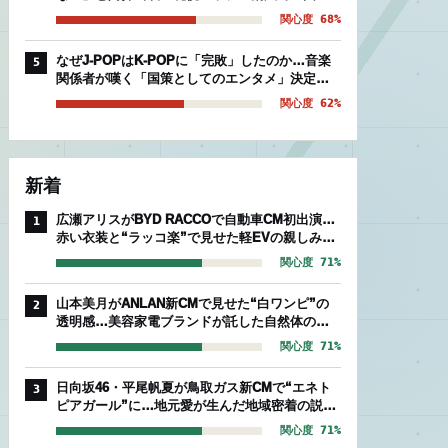
後期組」を襲う絶望的被害
関心度 68%
なぜJ-POPはK-POPに「完敗」したのか…音楽
5
関係者が嘆く「国策としてのエンタメ」決定的
な温度差
関心度 62%
新着
広瀬アリスがBYD RACCOで自動車CM初出演…
1
赤い衣装と“ラッコ楽”で見せた軽EVの親しみや
すさ
関心度 71%
山本美月がANLAN新CMで見せた“白ワンピ”の
2
透明感…美容家電ブランドが託した自然体のセ
ルフケア
関心度 71%
日向坂46・平尾帆夏が鳥取ガス新CMで“エネト
3
ピアガール”に…地元愛が生んだ地域密着の説得
力
関心度 71%