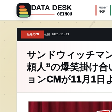
DATA DESK
PREDICT
予測
GEINOU
話題のCM
公開 2025.11.03
サンドウィッチマン
頼人”の爆笑掛け合
ョンCMが11月1