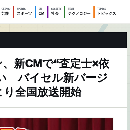
GEINOU
SPORTS
CM
SOCIETY
TECH
TOPICS
芸能
スポーツ
CM
社会
テクノロジー
トピックス
、新CMで“査定士×依
い バイセル新バージ
日より全国放送開始