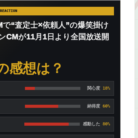
REACTION
で“査定士×依頼人”の爆笑掛け
CMが11月1日より全国放送開
の感想は？
関心度
18%
納得度
60%
感動した
80%