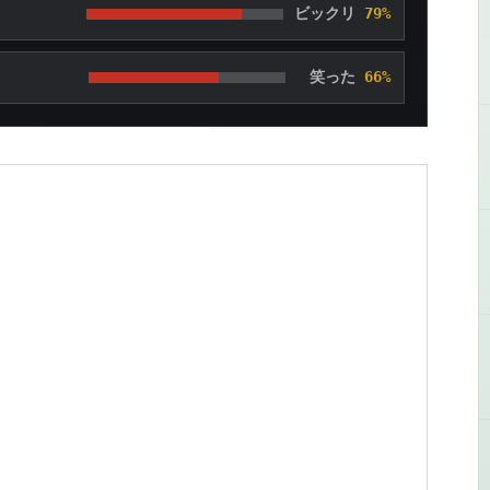
ビックリ
79%
笑った
66%