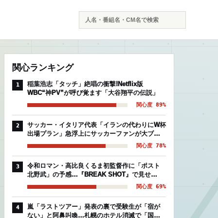
検
索
関心ランキング
稲葉浩志「タッチ」絶唱の衝撃!Netflix版
1
WBC“神PV”が呼び覚ます「大谷翔平の伝説」
関心度 89%
サッカー・イタリア代表「イランの代わりにW杯
2
出場プラン」急浮上にサッカーファンが大ブー
イングの理由
関心度 78%
令和ロマン・高比良くるま初監督作に「ポスト
3
北野武」の予感…『BREAK SHOT』で見せ
た“芸人映画”の異常な完成度
関心度 69%
嵐「ラストツアー」発表の裏で受験生が「宿が
4
ない」と阿鼻叫喚…札幌のホテル消滅で「国立