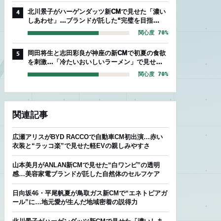
北川景子がハーゲンダッツ新CMで見せた「濃い
4
しあわせ」…ブランドが託した“完璧を目指
す”存在感
関心度 70%
岡田将生と志田彩良が神座の新CMで初夏の食欲
5
を刺激…「冷たいおいしいラーメン」で見せた
爽やかな相性
関心度 70%
関連記事
広瀬アリスがBYD RACCOで自動車CM初出演…赤い
衣装と“ラッコ楽”で見せた軽EVの親しみやすさ
山本美月がANLAN新CMで見せた“白ワンピ”の透明
感…美容家電ブランドが託した自然体のセルフケア
日向坂46・平尾帆夏が鳥取ガス新CMで“エネトピアガ
ール”に…地元愛が生んだ地域密着の説得力