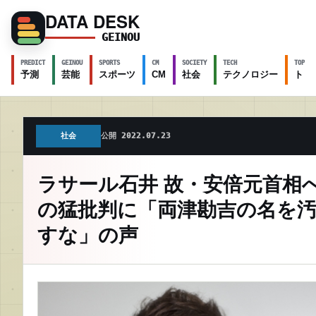
DATA DESK
GEINOU
PREDICT
GEINOU
SPORTS
CM
SOCIETY
TECH
TOPICS
予測
芸能
スポーツ
CM
社会
テクノロジー
トピ
社会
公開 2022.07.23
ラサール石井 故・安倍元首相
の猛批判に「両津勘吉の名を
すな」の声