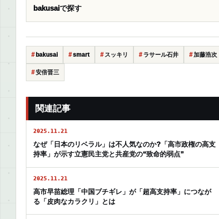
bakusaiで探す
bakusai
smart
スッキリ
ラサール石井
加藤浩次
安倍晋三
関連記事
2025.11.21
なぜ「日本のリベラル」は不人気なのか?「高市政権の高支
持率」が示す立憲民主党と共産党の“致命的弱点”
2025.11.21
高市早苗総理「中国ブチギレ」が「超高支持率」につなが
る「皮肉なカラクリ」とは