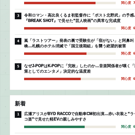
関心度 7
令和ロマン・高比良くるま初監督作に「ポスト北野武」の予感
3
『BREAK SHOT』で見せた“芸人映画”の異常な完成度
関心度 6
嵐「ラストツアー」発表の裏で受験生が「宿がない」と阿鼻叫
4
喚…札幌のホテル消滅で「国立後期組」を襲う絶望的被害
関心度 6
なぜJ-POPはK-POPに「完敗」したのか…音楽関係者が嘆く「
5
策としてのエンタメ」決定的な温度差
関心度 6
新着
広瀬アリスがBYD RACCOで自動車CM初出演…赤い衣装と“ラ
1
コ楽”で見せた軽EVの親しみやすさ
関心度 6