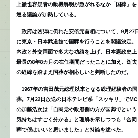
上徹也容疑者の動機解明が急がれるなか「国葬」を
巡る議論が加熱している。
政府は凶弾に倒れた安倍元首相について、9月27
に東京・日本武道館で国葬を行うことを閣議決定。
内政と外交両面で多大な功績を上げ、日本憲政史上
最長の8年8カ月の在任期間だったことに加え、逝去
の経緯を踏まえ国葬が相応しいと判断したのだ。
1967年の吉田茂元総理以来となる総理経験者の国
葬。7月22日放送の日本テレビ系「スッキリ」でMC
の加藤浩次は「自民党や政府側の方が国葬でという
気持ちはすごく分かる」と理解を示しつつも「合同
葬で僕はいいと思いました」と持論を述べた。