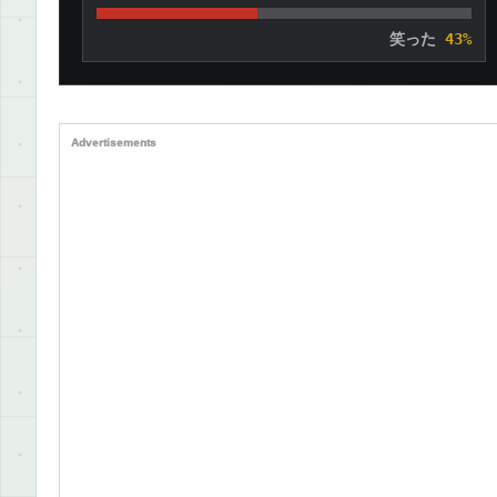
笑った
43%
Advertisements