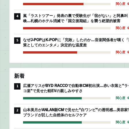
関心度 6
嵐「ラストツアー」発表の裏で受験生が「宿がない」と阿鼻叫
4
喚…札幌のホテル消滅で「国立後期組」を襲う絶望的被害
関心度 6
なぜJ-POPはK-POPに「完敗」したのか…音楽関係者が嘆く「
5
策としてのエンタメ」決定的な温度差
関心度 6
新着
広瀬アリスがBYD RACCOで自動車CM初出演…赤い衣装と“ラ
1
コ楽”で見せた軽EVの親しみやすさ
関心度 6
山本美月がANLAN新CMで見せた“白ワンピ”の透明感…美容家
2
ブランドが託した自然体のセルフケア
関心度 6