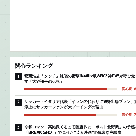
関心ランキング
稲葉浩志「タッチ」絶唱の衝撃!Netflix版WBC“神PV”が呼び覚
1
す「大谷翔平の伝説」
関心度 8
サッカー・イタリア代表「イランの代わりにW杯出場プラン」
2
浮上にサッカーファンが大ブーイングの理由
関心度 7
令和ロマン・高比良くるま初監督作に「ポスト北野武」の予感
3
『BREAK SHOT』で見せた“芸人映画”の異常な完成度