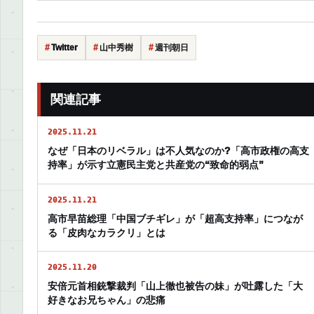
Twitter
山中秀樹
週刊朝日
関連記事
2025.11.21
なぜ「日本のリベラル」は不人気なのか?「高市政権の高支
持率」が示す立憲民主党と共産党の“致命的弱点”
2025.11.21
高市早苗総理「中国ブチギレ」が「超高支持率」につなが
る「皮肉なカラクリ」とは
2025.11.20
安倍元首相銃撃裁判「山上徹也被告の妹」が吐露した「大
好きなお兄ちゃん」の悲痛