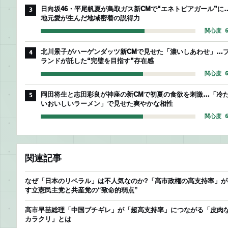
日向坂46・平尾帆夏が鳥取ガス新CMで“エネトピアガール”に
3
地元愛が生んだ地域密着の説得力
関心度 6
北川景子がハーゲンダッツ新CMで見せた「濃いしあわせ」…
4
ランドが託した“完璧を目指す”存在感
関心度 6
岡田将生と志田彩良が神座の新CMで初夏の食欲を刺激…「冷
5
いおいしいラーメン」で見せた爽やかな相性
関心度 6
関連記事
なぜ「日本のリベラル」は不人気なのか?「高市政権の高支持率」が
す立憲民主党と共産党の“致命的弱点”
高市早苗総理「中国ブチギレ」が「超高支持率」につながる「皮肉
カラクリ」とは