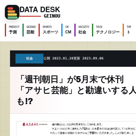
DATA DESK
GEINOU
PREDICT
GEINOU
SPORTS
CM
SOCIETY
TECH
TOPICS
予測
芸能
スポーツ
CM
社会
テクノロジー
トピ
社会
公開 2023.01.20
更新 2023.09.06
「週刊朝日」が5月末で休刊
「アサヒ芸能」と勘違いする
も!?