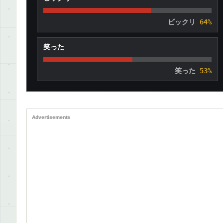
ビックリ
64%
笑った
笑った
53%
Advertisements