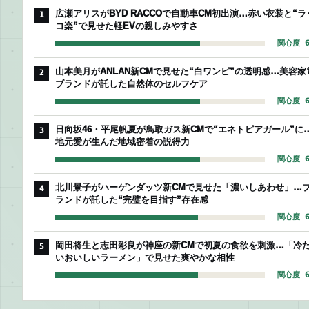
広瀬アリスがBYD RACCOで自動車CM初出演…赤い衣装と“ラ
1
コ楽”で見せた軽EVの親しみやすさ
関心度 6
山本美月がANLAN新CMで見せた“白ワンピ”の透明感…美容家
2
ブランドが託した自然体のセルフケア
関心度 6
日向坂46・平尾帆夏が鳥取ガス新CMで“エネトピアガール”に
3
地元愛が生んだ地域密着の説得力
関心度 6
北川景子がハーゲンダッツ新CMで見せた「濃いしあわせ」…
4
ランドが託した“完璧を目指す”存在感
関心度 6
岡田将生と志田彩良が神座の新CMで初夏の食欲を刺激…「冷
5
いおいしいラーメン」で見せた爽やかな相性
関心度 6