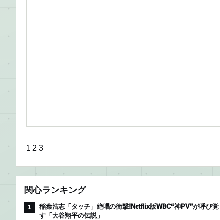
1
2
3
関心ランキング
稲葉浩志「タッチ」絶唱の衝撃!Netflix版WBC“神PV”が呼び覚
1
す「大谷翔平の伝説」