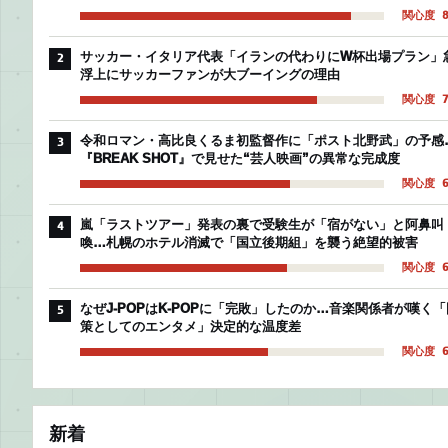
関心度 8
サッカー・イタリア代表「イランの代わりにW杯出場プラン」
2
浮上にサッカーファンが大ブーイングの理由
関心度 7
令和ロマン・高比良くるま初監督作に「ポスト北野武」の予感
3
『BREAK SHOT』で見せた“芸人映画”の異常な完成度
関心度 6
嵐「ラストツアー」発表の裏で受験生が「宿がない」と阿鼻叫
4
喚…札幌のホテル消滅で「国立後期組」を襲う絶望的被害
関心度 6
なぜJ-POPはK-POPに「完敗」したのか…音楽関係者が嘆く「
5
策としてのエンタメ」決定的な温度差
関心度 6
新着