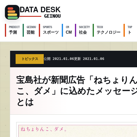
DATA DESK
GEINOU
PREDICT
GEINOU
SPORTS
CM
SOCIETY
TECH
TOPICS
予測
芸能
スポーツ
CM
社会
テクノロジー
トピ
トピックス
公開 2021.01.06
更新 2021.01.06
宝島社が新聞広告「ねちょり
こ、ダメ」に込めたメッセー
とは