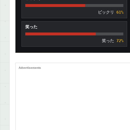
ビックリ
61%
笑った
笑った
72%
Advertisements