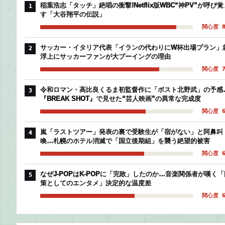
稲葉浩志「タッチ」絶唱の衝撃!Netflix版WBC“神PV”が呼び覚
1
す「大谷翔平の伝説」
関心度 8
サッカー・イタリア代表「イランの代わりにW杯出場プラン」
2
浮上にサッカーファンが大ブーイングの理由
関心度 7
令和ロマン・高比良くるま初監督作に「ポスト北野武」の予感
3
『BREAK SHOT』で見せた“芸人映画”の異常な完成度
関心度 6
嵐「ラストツアー」発表の裏で受験生が「宿がない」と阿鼻叫
4
喚…札幌のホテル消滅で「国立後期組」を襲う絶望的被害
関心度 6
なぜJ-POPはK-POPに「完敗」したのか…音楽関係者が嘆く「
5
策としてのエンタメ」決定的な温度差
関心度 6