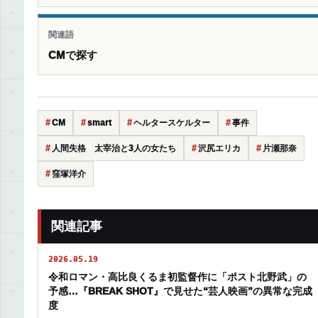
関連語
CMで探す
CM
smart
ヘルタースケルター
事件
人間失格 太宰治と3人の女たち
沢尻エリカ
片瀬那奈
窪塚洋介
関連記事
2026.05.19
令和ロマン・高比良くるま初監督作に「ポスト北野武」の
予感…『BREAK SHOT』で見せた“芸人映画”の異常な完成
度