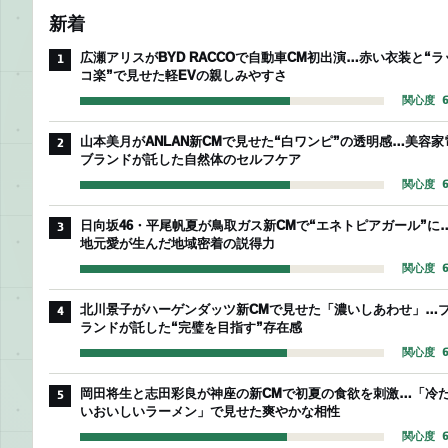
新着
広瀬アリスがBYD RACCOで自動車CM初出演…赤い衣装と“ラ
1
コ楽”で見せた軽EVの親しみやすさ
関心度 6
山本美月がANLAN新CMで見せた“白ワンピ”の透明感…美容家
2
ブランドが託した自然体のセルフケア
関心度 6
日向坂46・平尾帆夏が鳥取ガス新CMで“エネトピアガール”に
3
地元愛が生んだ地域密着の説得力
関心度 6
北川景子がハーゲンダッツ新CMで見せた「濃いしあわせ」…
4
ランドが託した“完璧を目指す”存在感
関心度 6
岡田将生と志田彩良が神座の新CMで初夏の食欲を刺激…「冷
5
いおいしいラーメン」で見せた爽やかな相性
関心度 6