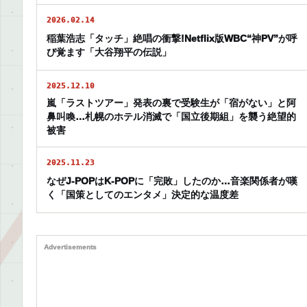
2026.02.14
稲葉浩志「タッチ」絶唱の衝撃!Netflix版WBC“神PV”が呼
び覚ます「大谷翔平の伝説」
2025.12.10
嵐「ラストツアー」発表の裏で受験生が「宿がない」と阿
鼻叫喚…札幌のホテル消滅で「国立後期組」を襲う絶望的
被害
2025.11.23
なぜJ-POPはK-POPに「完敗」したのか…音楽関係者が嘆
く「国策としてのエンタメ」決定的な温度差
Advertisements