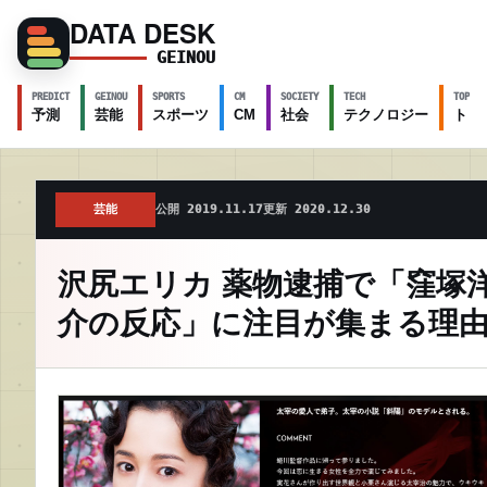
DATA DESK
GEINOU
PREDICT
GEINOU
SPORTS
CM
SOCIETY
TECH
TOPICS
予測
芸能
スポーツ
CM
社会
テクノロジー
トピ
芸能
公開 2019.11.17
更新 2020.12.30
沢尻エリカ 薬物逮捕で「窪塚
介の反応」に注目が集まる理