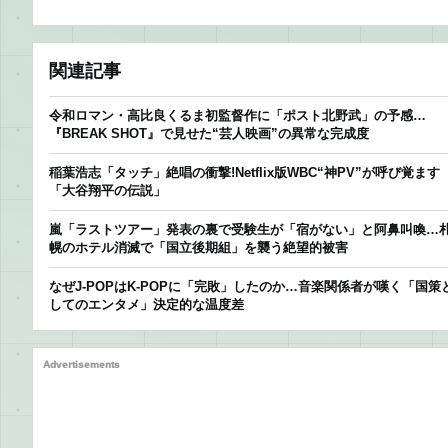
関連記事
令和ロマン・高比良くるま初監督作に「ポスト北野武」の予感…
『BREAK SHOT』で見せた“芸人映画”の異常な完成度
稲葉浩志「タッチ」絶唱の衝撃!Netflix版WBC“神PV”が呼び覚ます
「大谷翔平の伝説」
嵐「ラストツアー」発表の裏で受験生が「宿がない」と阿鼻叫喚…
幌のホテル消滅で「国立後期組」を襲う絶望的被害
なぜJ-POPはK-POPに「完敗」したのか…音楽関係者が嘆く「国策
してのエンタメ」決定的な温度差
Advertisements