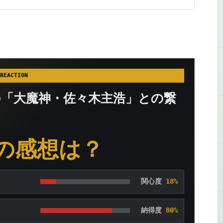
REACTION
の「大魔神・佐々木主浩」との繋
の感想は？
関心度
18%
納得度
80%