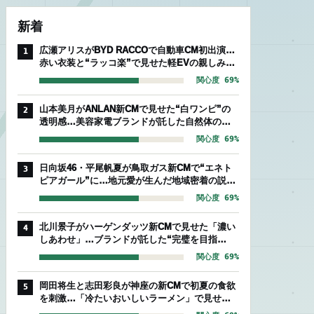
新着
広瀬アリスがBYD RACCOで自動車CM初出演…
1
赤い衣装と“ラッコ楽”で見せた軽EVの親しみや
すさ
関心度 69%
山本美月がANLAN新CMで見せた“白ワンピ”の
2
透明感…美容家電ブランドが託した自然体のセ
ルフケア
関心度 69%
日向坂46・平尾帆夏が鳥取ガス新CMで“エネト
3
ピアガール”に…地元愛が生んだ地域密着の説得
力
関心度 69%
北川景子がハーゲンダッツ新CMで見せた「濃い
4
しあわせ」…ブランドが託した“完璧を目指
す”存在感
関心度 69%
岡田将生と志田彩良が神座の新CMで初夏の食欲
5
を刺激…「冷たいおいしいラーメン」で見せた
爽やかな相性