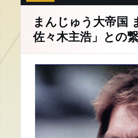
まんじゅう大帝国 
佐々木主浩」との