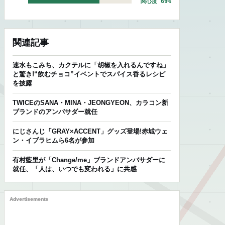
関心度 69%
関連記事
速水もこみち、カクテルに「胡椒を入れるんですね」
と驚き!“飲むチョコ”イベントでスパイス香るレシピ
を披露
TWICEのSANA・MINA・JEONGYEON、カラコン新
ブランドのアンバサダー就任
にじさんじ「GRAY×ACCENT」グッズ登場!赤城ウェ
ン・イブラヒムら6名が参加
有村藍里が「Change/me」ブランドアンバサダーに
就任、「人は、いつでも変われる」に共感
Advertisements