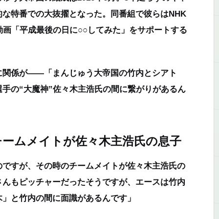
な特番での大抜擢となった。同番組で彼らはNHK
動画「平成最後の日に○○してみた」をサポートする
関係が――「まんじゅう大帝国の竹内とシアト
手の“大魔神”佐々木主浩氏の間に繋がりがあるん
チームメイトが佐々木主浩氏の息子
のですが、その時のチームメイトが佐々木主浩氏の
さんもピッチャーだったそうですが、エースは竹内
木」と竹内の間に面識があるんです」