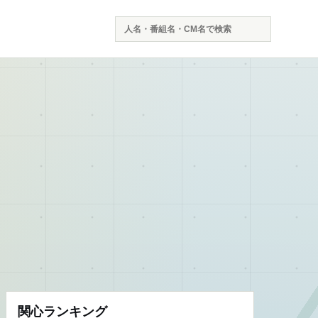
検
索
関心ランキング