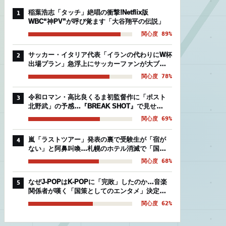
稲葉浩志「タッチ」絶唱の衝撃!Netflix版
1
WBC“神PV”が呼び覚ます「大谷翔平の伝説」
関心度 89%
サッカー・イタリア代表「イランの代わりにW杯
2
出場プラン」急浮上にサッカーファンが大ブー
イングの理由
関心度 78%
令和ロマン・高比良くるま初監督作に「ポスト
3
北野武」の予感…『BREAK SHOT』で見せ
た“芸人映画”の異常な完成度
関心度 69%
嵐「ラストツアー」発表の裏で受験生が「宿が
4
ない」と阿鼻叫喚…札幌のホテル消滅で「国立
後期組」を襲う絶望的被害
関心度 68%
なぜJ-POPはK-POPに「完敗」したのか…音楽
5
関係者が嘆く「国策としてのエンタメ」決定的
な温度差
関心度 62%