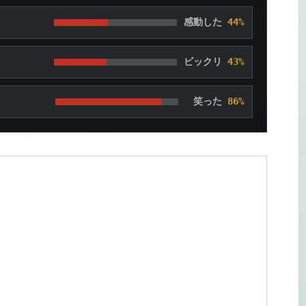
感動した
44%
ビックリ
43%
笑った
86%