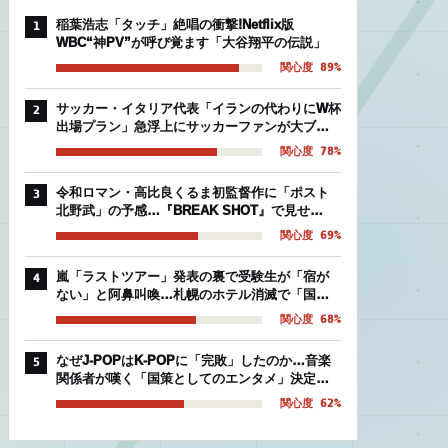
稲葉浩志「タッチ」絶唱の衝撃!Netflix版
1
WBC“神PV”が呼び覚ます「大谷翔平の伝説」
関心度 89%
サッカー・イタリア代表「イランの代わりにW杯
2
出場プラン」急浮上にサッカーファンが大ブー
イングの理由
関心度 78%
令和ロマン・高比良くるま初監督作に「ポスト
3
北野武」の予感…『BREAK SHOT』で見せ
た“芸人映画”の異常な完成度
関心度 69%
嵐「ラストツアー」発表の裏で受験生が「宿が
4
ない」と阿鼻叫喚…札幌のホテル消滅で「国立
後期組」を襲う絶望的被害
関心度 68%
なぜJ-POPはK-POPに「完敗」したのか…音楽
5
関係者が嘆く「国策としてのエンタメ」決定的
な温度差
関心度 62%