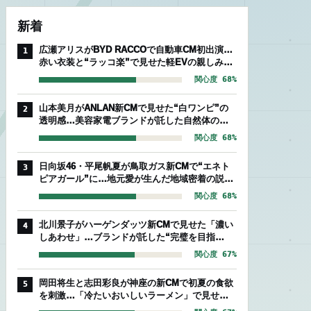
新着
広瀬アリスがBYD RACCOで自動車CM初出演…
1
赤い衣装と“ラッコ楽”で見せた軽EVの親しみや
すさ
関心度 68%
山本美月がANLAN新CMで見せた“白ワンピ”の
2
透明感…美容家電ブランドが託した自然体のセ
ルフケア
関心度 68%
日向坂46・平尾帆夏が鳥取ガス新CMで“エネト
3
ピアガール”に…地元愛が生んだ地域密着の説得
力
関心度 68%
北川景子がハーゲンダッツ新CMで見せた「濃い
4
しあわせ」…ブランドが託した“完璧を目指
す”存在感
関心度 67%
岡田将生と志田彩良が神座の新CMで初夏の食欲
5
を刺激…「冷たいおいしいラーメン」で見せた
爽やかな相性