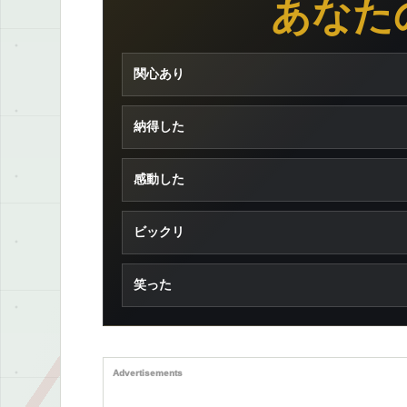
あなた
関心あり
納得した
感動した
ビックリ
笑った
Advertisements