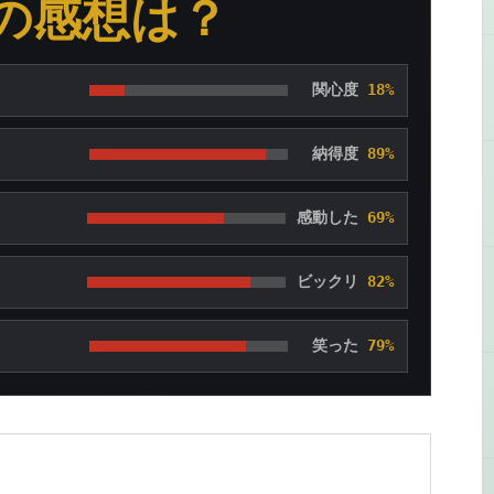
の感想は？
関心度
18%
納得度
89%
感動した
69%
ビックリ
82%
笑った
79%