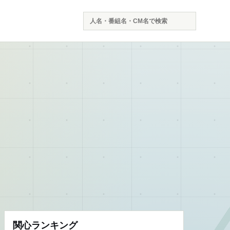
検
索
関心ランキング