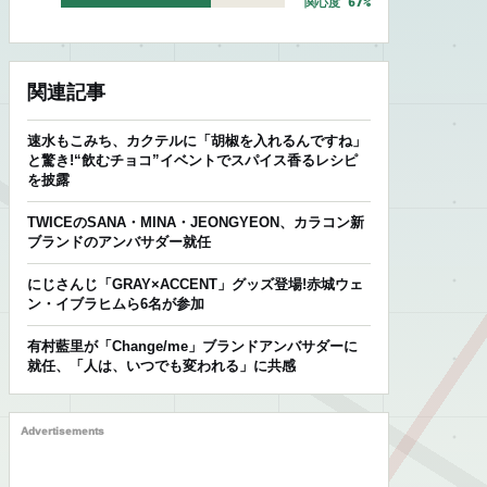
関心度 67%
関連記事
速水もこみち、カクテルに「胡椒を入れるんですね」
と驚き!“飲むチョコ”イベントでスパイス香るレシピ
を披露
TWICEのSANA・MINA・JEONGYEON、カラコン新
ブランドのアンバサダー就任
にじさんじ「GRAY×ACCENT」グッズ登場!赤城ウェ
ン・イブラヒムら6名が参加
有村藍里が「Change/me」ブランドアンバサダーに
就任、「人は、いつでも変われる」に共感
Advertisements