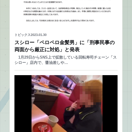
トピックス
2023.01.30
スシロー「ペロペロ金髪男」に「刑事⺠事の
両⾯から厳正に対処」と発表
1月29日からSNS上で拡散している回転寿司チェーン「ス
シロー」店内で、醤油差しや…