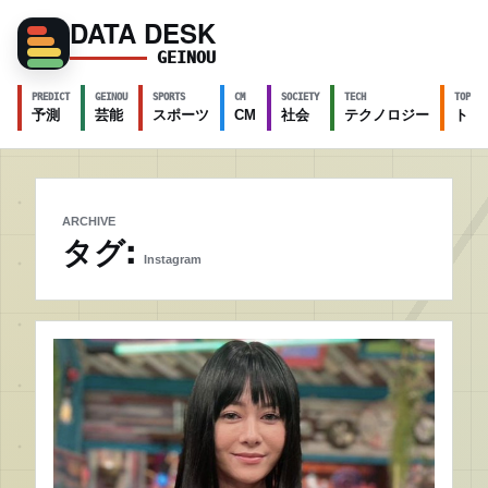
DATA DESK
GEINOU
PREDICT
GEINOU
SPORTS
CM
SOCIETY
TECH
TOPICS
予測
芸能
スポーツ
CM
社会
テクノロジー
トピ
ARCHIVE
タグ:
Instagram