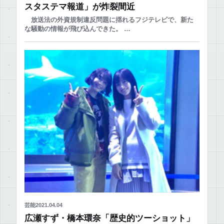
スタステマ報道」が炸裂間近
放送法の外資規制違反問題に揺れるフジテレビで、新た
な騒動の情報が飛び込んできた。 …
芸能
2021.04.04
広瀬すず・橋本環奈「歴史的ツーショット」