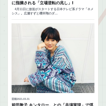
に指摘される「立場逆転の兆し」!
4月11日に放送がスタートする日本テレビ系ドラマ「ネメ
シス」。広瀬すずと櫻井翔のダ…
芸能
2021.03.31
前田敦子 キンタロー。との「共演実現」で浮