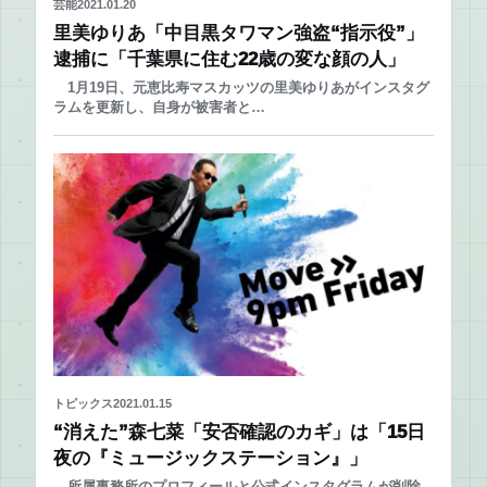
芸能
2021.01.20
里美ゆりあ「中目黒タワマン強盗“指示役”」
逮捕に「千葉県に住む22歳の変な顔の人」
1月19日、元恵比寿マスカッツの里美ゆりあがインスタグ
ラムを更新し、自身が被害者と…
トピックス
2021.01.15
“消えた”森七菜「安否確認のカギ」は「15日
夜の『ミュージックステーション』」
所属事務所のプロフィールと公式インスタグラムが削除