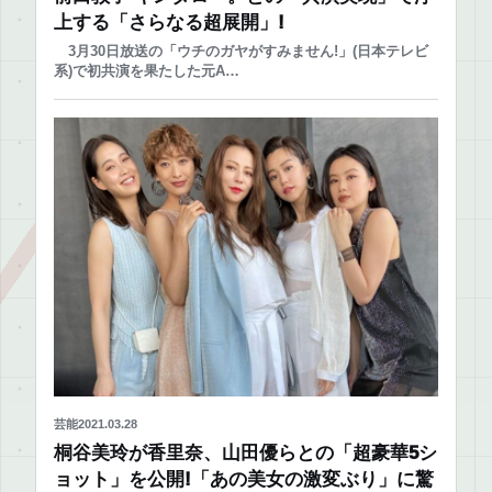
上する「さらなる超展開」!
3月30日放送の「ウチのガヤがすみません!」(日本テレビ
系)で初共演を果たした元A…
芸能
2021.03.28
桐谷美玲が香里奈、山田優らとの「超豪華5シ
ョット」を公開!「あの美女の激変ぶり」に驚