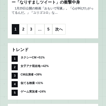
ー「なりすましツイート」の衝撃中身
投
1月29日公開の映画「おもいで写眞」。「心が叫びたがっ
稿
てるんだ。」「ユリゴコロ」な…
の
ペ
ー
1
2
3
…
5
次へ
ジ
送
り
トレンド
タクシーCM +51%
女子アナ現在地 +42%
CM出演者 +39%
似てる検索 +31%
ゲーム実況者 +24%