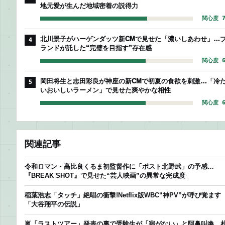
地元愛が生んだ地域密着の説得力
関心度 7
北川景子がハーゲンダッツ新CMで見せた「濃いしあわせ」…
4
ランドが託した“完璧を目指す”存在感
関心度 6
岡田将生と志田彩良が神座の新CMで初夏の食欲を刺激…「冷
5
いおいしいラーメン」で見せた爽やかな相性
関心度 6
関連記事
令和ロマン・高比良くるま初監督作に「ポスト北野武」の予感…
『BREAK SHOT』で見せた“芸人映画”の異常な完成度
稲葉浩志「タッチ」絶唱の衝撃!Netflix版WBC“神PV”が呼び覚ます
「大谷翔平の伝説」
嵐「ラストツアー」発表の裏で受験生が「宿がない」と阿鼻叫喚…