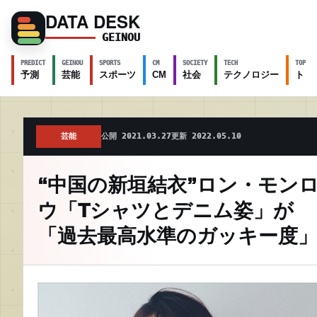
DATA DESK
GEINOU
PREDICT
GEINOU
SPORTS
CM
SOCIETY
TECH
TOPICS
予測
芸能
スポーツ
CM
社会
テクノロジー
トピ
芸能
公開 2021.03.27
更新 2022.05.10
“中国の新垣結衣”ロン・モン
ウ「Tシャツとデニム姿」が
「過去最高水準のガッキー度」