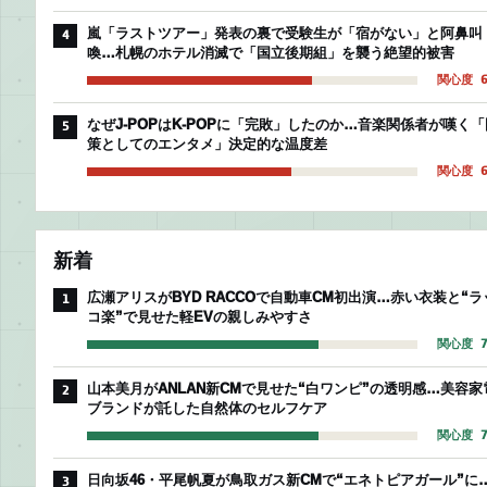
嵐「ラストツアー」発表の裏で受験生が「宿がない」と阿鼻叫
4
喚…札幌のホテル消滅で「国立後期組」を襲う絶望的被害
関心度 6
なぜJ-POPはK-POPに「完敗」したのか…音楽関係者が嘆く「
5
策としてのエンタメ」決定的な温度差
関心度 6
新着
広瀬アリスがBYD RACCOで自動車CM初出演…赤い衣装と“ラ
1
コ楽”で見せた軽EVの親しみやすさ
関心度 7
山本美月がANLAN新CMで見せた“白ワンピ”の透明感…美容家
2
ブランドが託した自然体のセルフケア
関心度 7
日向坂46・平尾帆夏が鳥取ガス新CMで“エネトピアガール”に
3