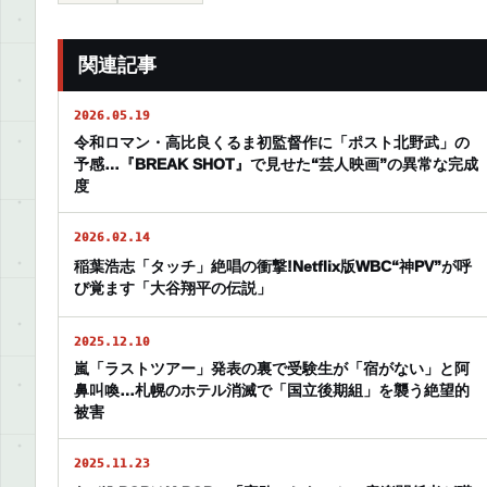
関連記事
2026.05.19
令和ロマン・高比良くるま初監督作に「ポスト北野武」の
予感…『BREAK SHOT』で見せた“芸人映画”の異常な完成
度
2026.02.14
稲葉浩志「タッチ」絶唱の衝撃!Netflix版WBC“神PV”が呼
び覚ます「大谷翔平の伝説」
2025.12.10
嵐「ラストツアー」発表の裏で受験生が「宿がない」と阿
鼻叫喚…札幌のホテル消滅で「国立後期組」を襲う絶望的
被害
2025.11.23