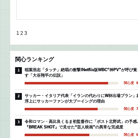
1
2
3
関心ランキング
稲葉浩志「タッチ」絶唱の衝撃!Netflix版WBC“神PV”が呼び覚
1
す「大谷翔平の伝説」
関心度 8
サッカー・イタリア代表「イランの代わりにW杯出場プラン」
2
浮上にサッカーファンが大ブーイングの理由
関心度 7
令和ロマン・高比良くるま初監督作に「ポスト北野武」の予感
3
『BREAK SHOT』で見せた“芸人映画”の異常な完成度
関心度 6