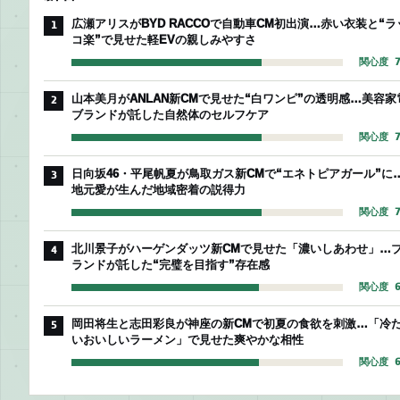
広瀬アリスがBYD RACCOで自動車CM初出演…赤い衣装と“ラ
1
コ楽”で見せた軽EVの親しみやすさ
関心度 7
山本美月がANLAN新CMで見せた“白ワンピ”の透明感…美容家
2
ブランドが託した自然体のセルフケア
関心度 7
日向坂46・平尾帆夏が鳥取ガス新CMで“エネトピアガール”に
3
地元愛が生んだ地域密着の説得力
関心度 7
北川景子がハーゲンダッツ新CMで見せた「濃いしあわせ」…
4
ランドが託した“完璧を目指す”存在感
関心度 6
岡田将生と志田彩良が神座の新CMで初夏の食欲を刺激…「冷
5
いおいしいラーメン」で見せた爽やかな相性
関心度 6