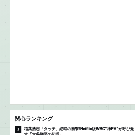
関心ランキング
稲葉浩志「タッチ」絶唱の衝撃!Netflix版WBC“神PV”が呼び覚
1
す「大谷翔平の伝説」