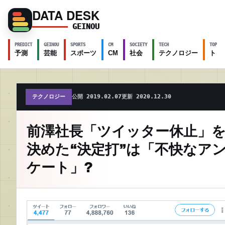
DATA DESK
GEINOU
PREDICT
GEINOU
SPORTS
CM
SOCIETY
TECH
TOPICS
予測
芸能
スポーツ
CM
社会
テクノロジー
トピ
テクノロジー
公開 2019.02.07
更新 2020.12.30
前澤社長「ツイッター休止」
決めた“決定打”は「不快なア
ケート」?