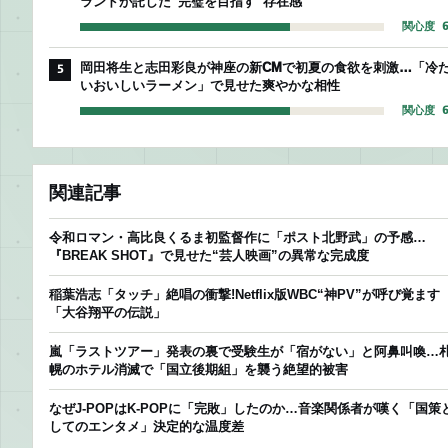
ランドが託した“完璧を目指す”存在感
関心度 6
岡田将生と志田彩良が神座の新CMで初夏の食欲を刺激…「冷
5
いおいしいラーメン」で見せた爽やかな相性
関心度 6
関連記事
令和ロマン・高比良くるま初監督作に「ポスト北野武」の予感…
『BREAK SHOT』で見せた“芸人映画”の異常な完成度
稲葉浩志「タッチ」絶唱の衝撃!Netflix版WBC“神PV”が呼び覚ます
「大谷翔平の伝説」
嵐「ラストツアー」発表の裏で受験生が「宿がない」と阿鼻叫喚…
幌のホテル消滅で「国立後期組」を襲う絶望的被害
なぜJ-POPはK-POPに「完敗」したのか…音楽関係者が嘆く「国策
してのエンタメ」決定的な温度差