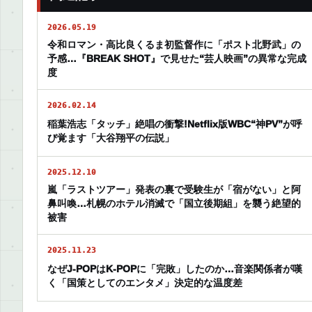
2026.05.19
令和ロマン・高比良くるま初監督作に「ポスト北野武」の
予感…『BREAK SHOT』で見せた“芸人映画”の異常な完成
度
2026.02.14
稲葉浩志「タッチ」絶唱の衝撃!Netflix版WBC“神PV”が呼
び覚ます「大谷翔平の伝説」
2025.12.10
嵐「ラストツアー」発表の裏で受験生が「宿がない」と阿
鼻叫喚…札幌のホテル消滅で「国立後期組」を襲う絶望的
被害
2025.11.23
なぜJ-POPはK-POPに「完敗」したのか…音楽関係者が嘆
く「国策としてのエンタメ」決定的な温度差