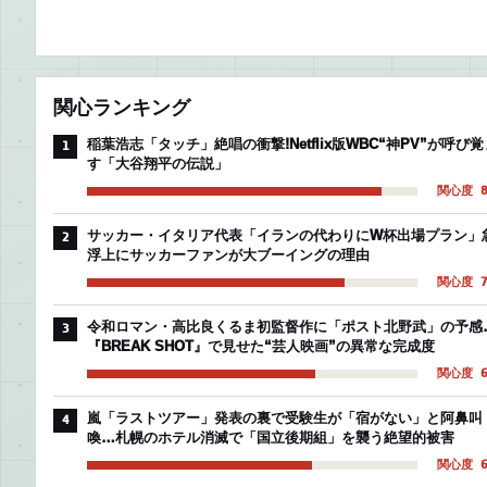
関心ランキング
稲葉浩志「タッチ」絶唱の衝撃!Netflix版WBC“神PV”が呼び覚
1
す「大谷翔平の伝説」
関心度 8
サッカー・イタリア代表「イランの代わりにW杯出場プラン」
2
浮上にサッカーファンが大ブーイングの理由
関心度 7
令和ロマン・高比良くるま初監督作に「ポスト北野武」の予感
3
『BREAK SHOT』で見せた“芸人映画”の異常な完成度
関心度 6
嵐「ラストツアー」発表の裏で受験生が「宿がない」と阿鼻叫
4
喚…札幌のホテル消滅で「国立後期組」を襲う絶望的被害
関心度 6