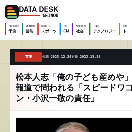
DATA DESK
GEINOU
PREDICT
GEINOU
SPORTS
CM
SOCIETY
TECH
TOPICS
予測
芸能
スポーツ
CM
社会
テクノロジー
トピ
芸能
公開 2023.12.26
更新 2023.12.26
松本人志「俺の子ども産めや
報道で問われる「スピードワ
ン・小沢一敬の責任」