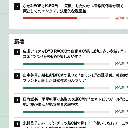
なぜJ-POPはK-POPに「完敗」したのか…音楽関係者が嘆く「
5
策としてのエンタメ」決定的な温度差
関心度 6
新着
広瀬アリスがBYD RACCOで自動車CM初出演…赤い衣装と“ラ
1
コ楽”で見せた軽EVの親しみやすさ
関心度 7
山本美月がANLAN新CMで見せた“白ワンピ”の透明感…美容家
2
ブランドが託した自然体のセルフケア
関心度 7
日向坂46・平尾帆夏が鳥取ガス新CMで“エネトピアガール”に
3
地元愛が生んだ地域密着の説得力
関心度 7
北川景子がハーゲンダッツ新CMで見せた「濃いしあわせ」…
4