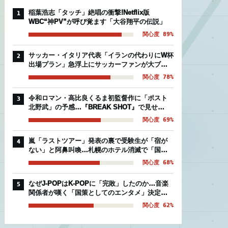
稲葉浩志「タッチ」絶唱の衝撃!Netflix版
1
WBC“神PV”が呼び覚ます「大谷翔平の伝説」
関心度 89%
サッカー・イタリア代表「イランの代わりにW杯
2
出場プラン」急浮上にサッカーファンが大ブー
イングの理由
関心度 78%
令和ロマン・高比良くるま初監督作に「ポスト
3
北野武」の予感…『BREAK SHOT』で見せ
た“芸人映画”の異常な完成度
関心度 69%
嵐「ラストツアー」発表の裏で受験生が「宿が
4
ない」と阿鼻叫喚…札幌のホテル消滅で「国立
後期組」を襲う絶望的被害
関心度 68%
なぜJ-POPはK-POPに「完敗」したのか…音楽
5
関係者が嘆く「国策としてのエンタメ」決定的
な温度差
関心度 62%