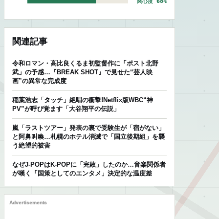
関心度 68%
関連記事
令和ロマン・高比良くるま初監督作に「ポスト北野
武」の予感…『BREAK SHOT』で見せた“芸人映
画”の異常な完成度
稲葉浩志「タッチ」絶唱の衝撃!Netflix版WBC“神
PV”が呼び覚ます「大谷翔平の伝説」
嵐「ラストツアー」発表の裏で受験生が「宿がない」
と阿鼻叫喚…札幌のホテル消滅で「国立後期組」を襲
う絶望的被害
なぜJ-POPはK-POPに「完敗」したのか…音楽関係者
が嘆く「国策としてのエンタメ」決定的な温度差
Advertisements