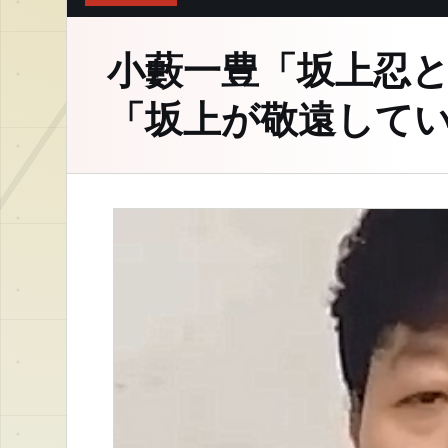
小藪一豊「坂上忍
「坂上が敬遠してい