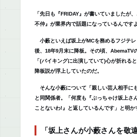
「先日も『FRIDAY』が書いていました
不仲』が業界内で話題になっているんです
小藪といえば坂上がMCを務めるフジテレ
後、18年9月末に降板。その頃、Abema
「(バイキングに出演していて)心が折れる
降板説が浮上していたのだ。
そんな小藪について
「親しい芸人相手に
と同関係者
。「何度も『ぶっちゃけ坂上さ
ことないわ!』と返しているんです」
と明か
「坂上さんが小藪さんを敬