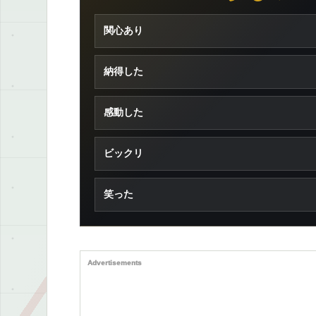
関心あり
納得した
感動した
ビックリ
笑った
Advertisements