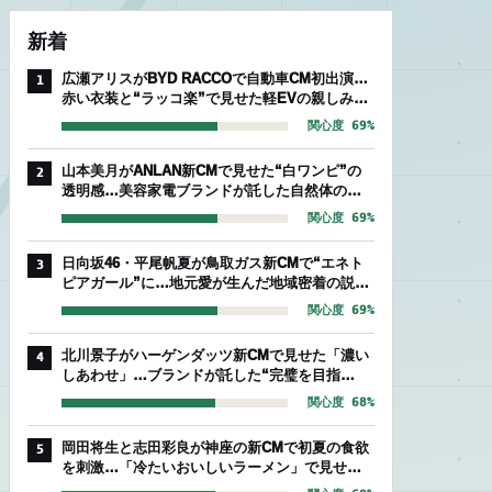
新着
広瀬アリスがBYD RACCOで自動車CM初出演…
1
赤い衣装と“ラッコ楽”で見せた軽EVの親しみや
すさ
関心度 69%
山本美月がANLAN新CMで見せた“白ワンピ”の
2
透明感…美容家電ブランドが託した自然体のセ
ルフケア
関心度 69%
日向坂46・平尾帆夏が鳥取ガス新CMで“エネト
3
ピアガール”に…地元愛が生んだ地域密着の説得
力
関心度 69%
北川景子がハーゲンダッツ新CMで見せた「濃い
4
しあわせ」…ブランドが託した“完璧を目指
す”存在感
関心度 68%
岡田将生と志田彩良が神座の新CMで初夏の食欲
5
を刺激…「冷たいおいしいラーメン」で見せた
爽やかな相性