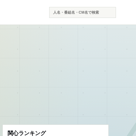
検
索
関心ランキング