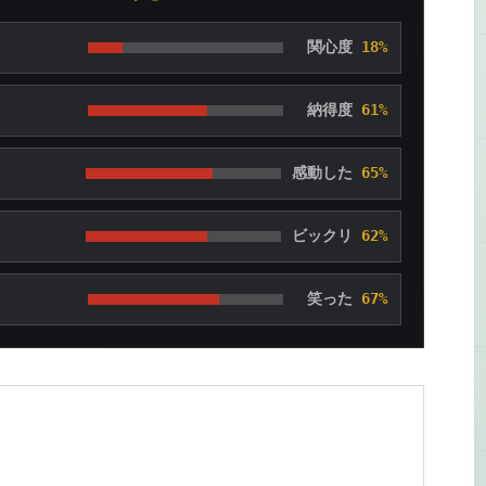
関心度
18%
納得度
61%
感動した
65%
ビックリ
62%
笑った
67%