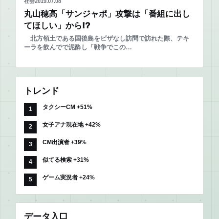
社会
2019.07.08
丸山穂高「サンジャポ」攻撃は「番組に出し
てほしい」から!?
北方領土である国後島をビザなし訪問で訪れた際、テキ
ーラを飲んでで泥酔し「戦争でこの…
トレンド
タクシーCM +51%
女子アナ現在地 +42%
CM出演者 +39%
似てる検索 +31%
ゲーム実況者 +24%
データ入口