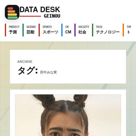
DATA DESK
GEINOU
PREDICT
GEINOU
SPORTS
CM
SOCIETY
TECH
TOPICS
予測
芸能
スポーツ
CM
社会
テクノロジー
トピ
ARCHIVE
タグ:
田中みな実