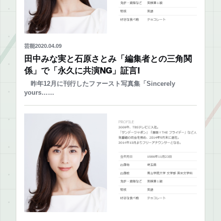
芸能
2020.04.09
田中みな実と石原さとみ「編集者との三角関
係」で「永久に共演NG」証言!
昨年12月に刊行したファースト写真集「Sincerely
yours……