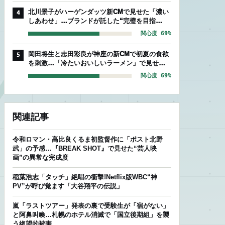
北川景子がハーゲンダッツ新CMで見せた「濃い
4
しあわせ」…ブランドが託した“完璧を目指
す”存在感
関心度 69%
岡田将生と志田彩良が神座の新CMで初夏の食欲
5
を刺激…「冷たいおいしいラーメン」で見せた
爽やかな相性
関心度 69%
関連記事
令和ロマン・高比良くるま初監督作に「ポスト北野
武」の予感…『BREAK SHOT』で見せた“芸人映
画”の異常な完成度
稲葉浩志「タッチ」絶唱の衝撃!Netflix版WBC“神
PV”が呼び覚ます「大谷翔平の伝説」
嵐「ラストツアー」発表の裏で受験生が「宿がない」
と阿鼻叫喚…札幌のホテル消滅で「国立後期組」を襲
う絶望的被害