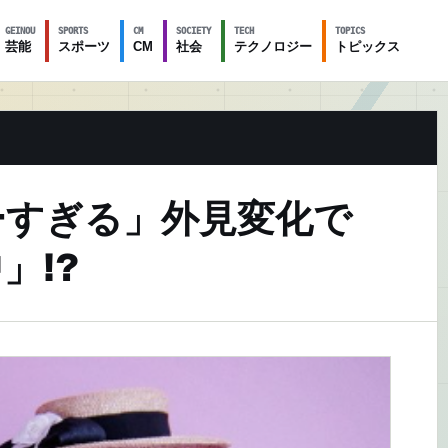
GEINOU
SPORTS
CM
SOCIETY
TECH
TOPICS
芸能
スポーツ
CM
社会
テクノロジー
トピックス
ーすぎる」外見変化で
」!?