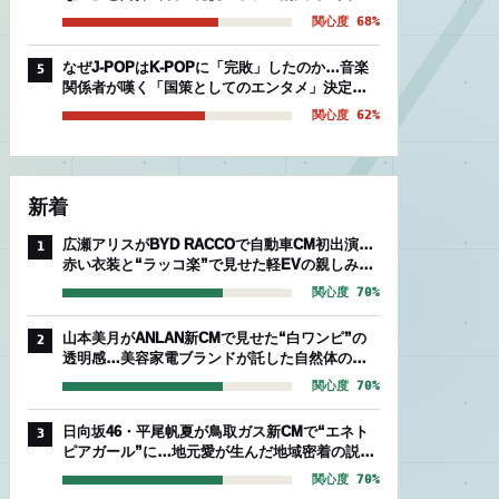
後期組」を襲う絶望的被害
関心度 68%
なぜJ-POPはK-POPに「完敗」したのか…音楽
5
関係者が嘆く「国策としてのエンタメ」決定的
な温度差
関心度 62%
新着
広瀬アリスがBYD RACCOで自動車CM初出演…
1
赤い衣装と“ラッコ楽”で見せた軽EVの親しみや
すさ
関心度 70%
山本美月がANLAN新CMで見せた“白ワンピ”の
2
透明感…美容家電ブランドが託した自然体のセ
ルフケア
関心度 70%
日向坂46・平尾帆夏が鳥取ガス新CMで“エネト
3
ピアガール”に…地元愛が生んだ地域密着の説得
力
関心度 70%