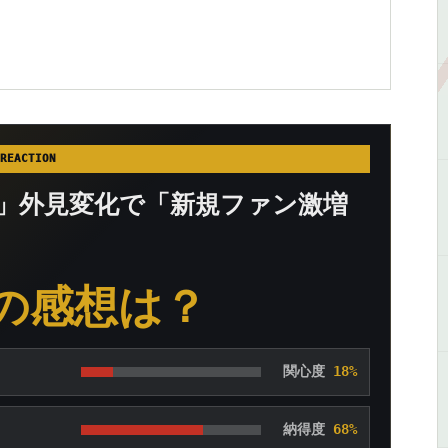
REACTION
」外見変化で「新規ファン激増
の感想は？
関心度
18%
納得度
68%