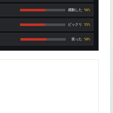
感動した
56%
ビックリ
55%
笑った
58%