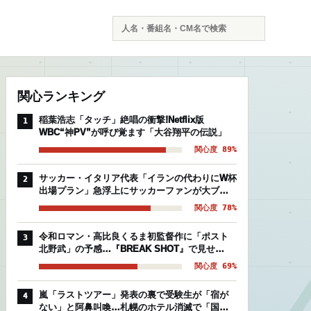
検
索
関心ランキング
稲葉浩志「タッチ」絶唱の衝撃!Netflix版
1
WBC“神PV”が呼び覚ます「大谷翔平の伝説」
関心度 89%
サッカー・イタリア代表「イランの代わりにW杯
2
出場プラン」急浮上にサッカーファンが大ブー
イングの理由
関心度 78%
令和ロマン・高比良くるま初監督作に「ポスト
3
北野武」の予感…『BREAK SHOT』で見せ
た“芸人映画”の異常な完成度
関心度 69%
嵐「ラストツアー」発表の裏で受験生が「宿が
4
ない」と阿鼻叫喚…札幌のホテル消滅で「国立