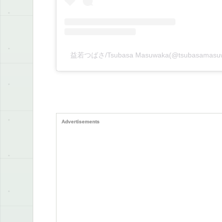
益若つばさ/Tsubasa Masuwaka(@tsubasam
Advertisements