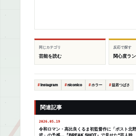
同じカテゴリ
反応で探す
芸能を読む
関心度ラ
Instagram
niconico
ホラー
益若つばさ
関連記事
2026.05.19
令和ロマン・高比良くるま初監督作に「ポスト北
武」の予感…『BREAK SHOT』で見せた“芸人映