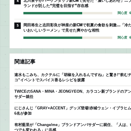
北川景子がハーゲンダッツ新CMで見せた「濃いしあわせ」…
4
ランドが託した“完璧を目指す”存在感
関心度 6
岡田将生と志田彩良が神座の新CMで初夏の食欲を刺激…「冷
5
いおいしいラーメン」で見せた爽やかな相性
関心度 6
関連記事
速水もこみち、カクテルに「胡椒を入れるんですね」と驚き!“飲む
コ”イベントでスパイス香るレシピを披露
TWICEのSANA・MINA・JEONGYEON、カラコン新ブランドのア
サダー就任
にじさんじ「GRAY×ACCENT」グッズ登場!赤城ウェン・イブラヒ
6名が参加
有村藍里が「Change/me」ブランドアンバサダーに就任、「人は、
つでも変われる」に共感