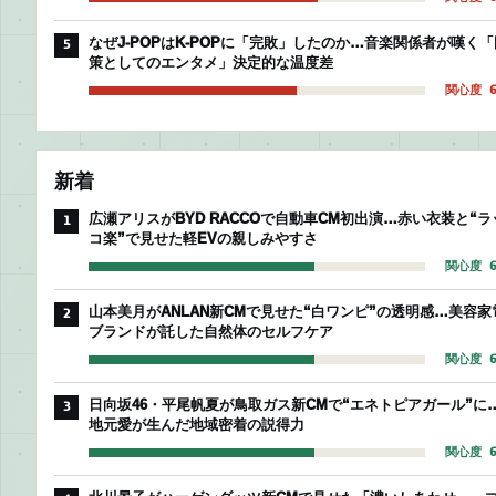
なぜJ-POPはK-POPに「完敗」したのか…音楽関係者が嘆く「
5
策としてのエンタメ」決定的な温度差
関心度 6
新着
広瀬アリスがBYD RACCOで自動車CM初出演…赤い衣装と“ラ
1
コ楽”で見せた軽EVの親しみやすさ
関心度 6
山本美月がANLAN新CMで見せた“白ワンピ”の透明感…美容家
2
ブランドが託した自然体のセルフケア
関心度 6
日向坂46・平尾帆夏が鳥取ガス新CMで“エネトピアガール”に
3
地元愛が生んだ地域密着の説得力
関心度 6