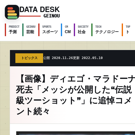
DATA DESK
GEINOU
PREDICT
GEINOU
SPORTS
CM
SOCIETY
TECH
TOPICS
予測
芸能
スポーツ
CM
社会
テクノロジー
トピ
トピックス
公開 2020.11.26
更新 2022.05.10
【画像】ディエゴ・マラドー
死去「メッシが公開した“伝説
級ツーショット”」に追悼コメ
ント続々