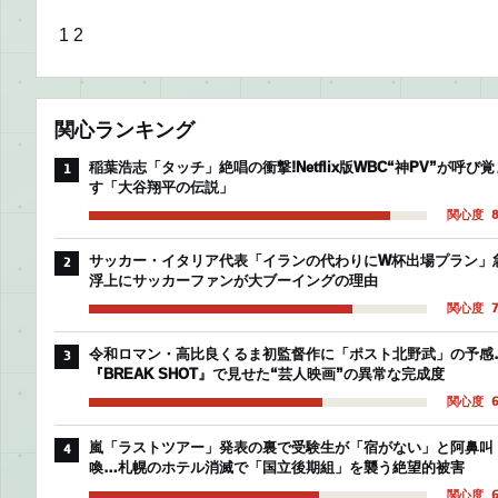
1
2
関心ランキング
稲葉浩志「タッチ」絶唱の衝撃!Netflix版WBC“神PV”が呼び覚
1
す「大谷翔平の伝説」
関心度 8
サッカー・イタリア代表「イランの代わりにW杯出場プラン」
2
浮上にサッカーファンが大ブーイングの理由
関心度 7
令和ロマン・高比良くるま初監督作に「ポスト北野武」の予感
3
『BREAK SHOT』で見せた“芸人映画”の異常な完成度
関心度 6
嵐「ラストツアー」発表の裏で受験生が「宿がない」と阿鼻叫
4
喚…札幌のホテル消滅で「国立後期組」を襲う絶望的被害
関心度 6