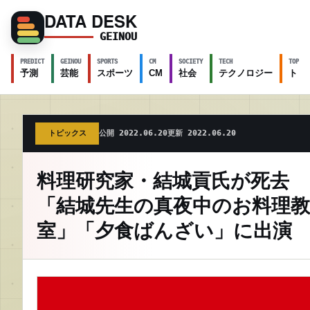
DATA DESK
GEINOU
PREDICT
GEINOU
SPORTS
CM
SOCIETY
TECH
TOPICS
予測
芸能
スポーツ
CM
社会
テクノロジー
トピ
トピックス
公開 2022.06.20
更新 2022.06.20
料理研究家・結城貢氏が死去
「結城先生の真夜中のお料理教
室」「夕食ばんざい」に出演