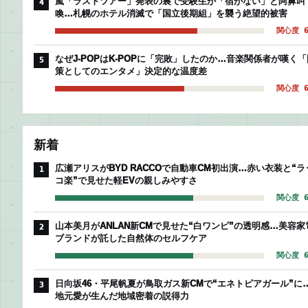
嵐「ラストツアー」発表の裏で受験生が「宿がない」と阿鼻叫
4
喚…札幌のホテル消滅で「国立後期組」を襲う絶望的被害
関心度 6
なぜJ-POPはK-POPに「完敗」したのか…音楽関係者が嘆く「
5
策としてのエンタメ」決定的な温度差
関心度 6
新着
広瀬アリスがBYD RACCOで自動車CM初出演…赤い衣装と“ラ
1
コ楽”で見せた軽EVの親しみやすさ
関心度 6
山本美月がANLAN新CMで見せた“白ワンピ”の透明感…美容家
2
ブランドが託した自然体のセルフケア
関心度 6
日向坂46・平尾帆夏が鳥取ガス新CMで“エネトピアガール”に
3
地元愛が生んだ地域密着の説得力