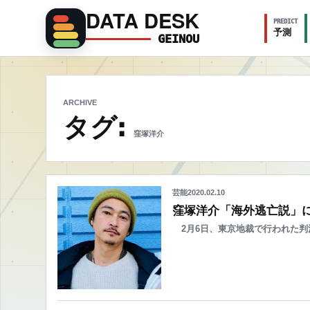
DATA DESK
PREDICT
予測
GEINOU
ARCHIVE
タグ:
窪塚洋介
芸能
2020.02.10
窪塚洋介「海外逃亡説」
2月6日、東京地裁で行われた判