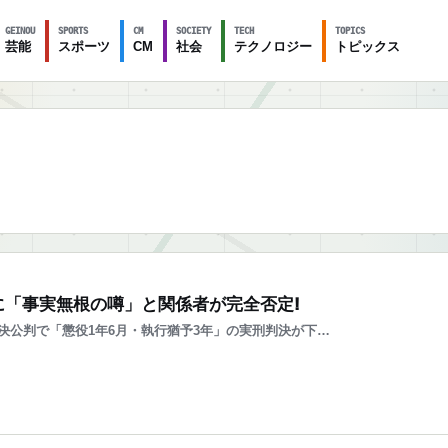
GEINOU
SPORTS
CM
SOCIETY
TECH
TOPICS
芸能
スポーツ
CM
社会
テクノロジー
トピックス
に「事実無根の噂」と関係者が完全否定!
決公判で「懲役1年6月・執行猶予3年」の実刑判決が下…