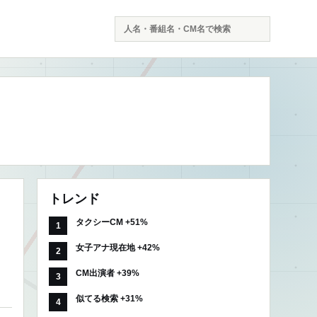
検
索
トレンド
タクシーCM +51%
女子アナ現在地 +42%
CM出演者 +39%
似てる検索 +31%