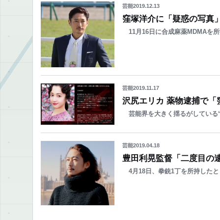
芸能
2019.12.13
窪塚洋介に「疑惑の写真
11月16日に合成麻薬MDMA
芸能
2019.11.17
沢尻エリカ 薬物逮捕で
芸能界を大きく揺るがしている“
芸能
2019.04.18
豊田利晃監督「二度目の
4月18日、拳銃1丁を所持した