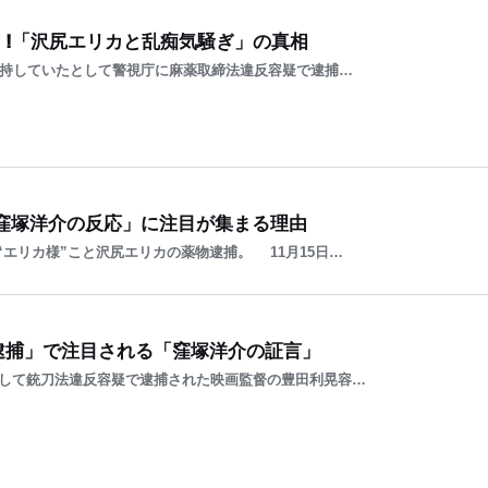
」!「沢尻エリカと乱痴気騒ぎ」の真相
を所持していたとして警視庁に麻薬取締法違反容疑で逮捕…
「窪塚洋介の反応」に注目が集まる理由
エリカ様”こと沢尻エリカの薬物逮捕。 11月15日…
逮捕」で注目される「窪塚洋介の証言」
として銃刀法違反容疑で逮捕された映画監督の豊田利晃容…