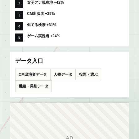
女子アナ現在地 +42%
CM出演者 +39%
似てる検索 +31%
ゲーム実況者 +24%
データ入口
CM出演者データ
人物データ
投票・選ぶ
番組・局別データ
AD