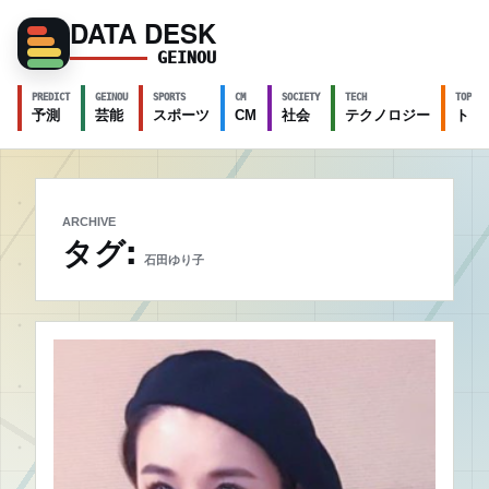
DATA DESK
GEINOU
PREDICT
GEINOU
SPORTS
CM
SOCIETY
TECH
TOPICS
予測
芸能
スポーツ
CM
社会
テクノロジー
トピ
ARCHIVE
タグ:
石田ゆり子