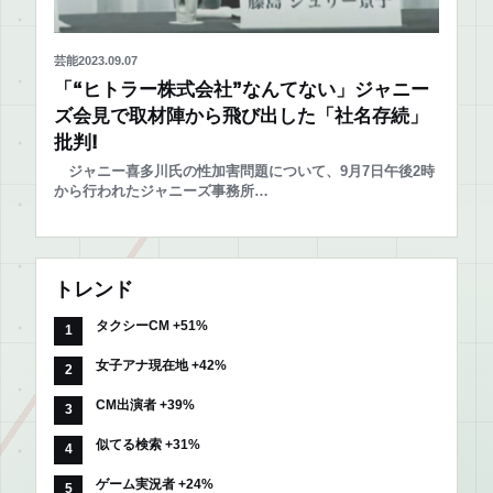
芸能
2023.09.07
「“ヒトラー株式会社”なんてない」ジャニー
ズ会見で取材陣から飛び出した「社名存続」
批判!
ジャニー喜多川氏の性加害問題について、9月7日午後2時
から行われたジャニーズ事務所…
トレンド
タクシーCM +51%
女子アナ現在地 +42%
CM出演者 +39%
似てる検索 +31%
ゲーム実況者 +24%