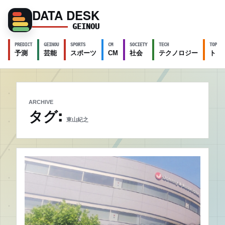
DATA DESK
GEINOU
PREDICT
GEINOU
SPORTS
CM
SOCIETY
TECH
TOPICS
予測
芸能
スポーツ
CM
社会
テクノロジー
トピ
ARCHIVE
タグ:
東山紀之