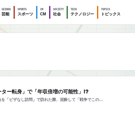
GEINOU
SPORTS
CM
SOCIETY
TECH
TOPICS
芸能
スポーツ
CM
社会
テクノロジー
トピックス
ター転身」で「年収倍増の可能性」!?
島を「ビザなし訪問」で訪れた際、泥酔して「戦争でこの…