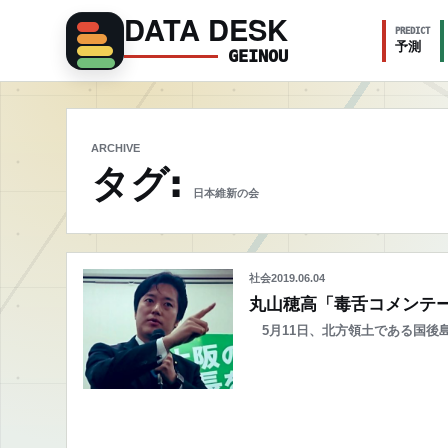
DATA DESK
PREDICT
予測
GEINOU
ARCHIVE
タグ:
日本維新の会
社会
2019.06.04
丸山穂高「毒舌コメンテー
5月11日、北方領土である国後