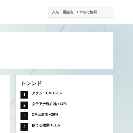
検
索
トレンド
タクシーCM +51%
女子アナ現在地 +42%
CM出演者 +39%
似てる検索 +31%