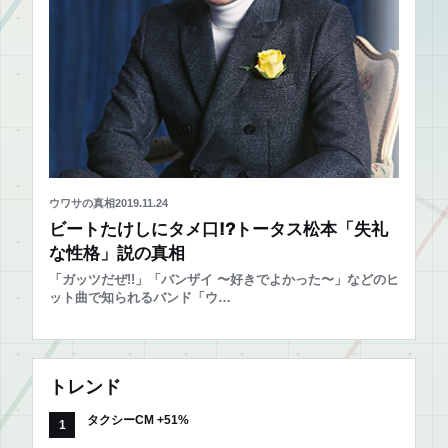
ウワサの真相
2019.11.24
ビートたけしにタメ口!?トータス松本「失礼
な性格」説の真相
「ガッツだぜ!!」「バンザイ 〜好きでよかった〜」などのヒ
ット曲で知られるバンド「ウ…
トレンド
タクシーCM +51%