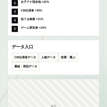
女子アナ現在地 +42%
CM出演者 +39%
似てる検索 +31%
ゲーム実況者 +24%
データ入口
CM出演者データ
人物データ
投票・選ぶ
番組・局別データ
AD