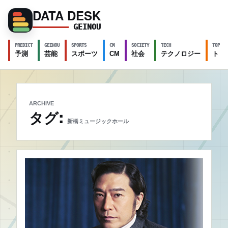
DATA DESK
GEINOU
PREDICT
GEINOU
SPORTS
CM
SOCIETY
TECH
TOPICS
予測
芸能
スポーツ
CM
社会
テクノロジー
トピ
ARCHIVE
タグ:
新橋ミュージックホール