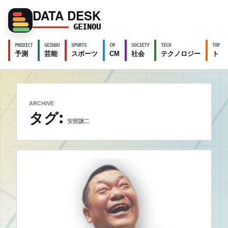
DATA DESK
GEINOU
PREDICT
GEINOU
SPORTS
CM
SOCIETY
TECH
TOPICS
予測
芸能
スポーツ
CM
社会
テクノロジー
トピ
ARCHIVE
タグ:
安部譲二