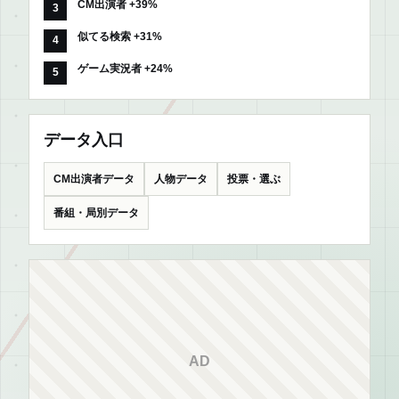
CM出演者 +39%
似てる検索 +31%
ゲーム実況者 +24%
データ入口
CM出演者データ
人物データ
投票・選ぶ
番組・局別データ
AD