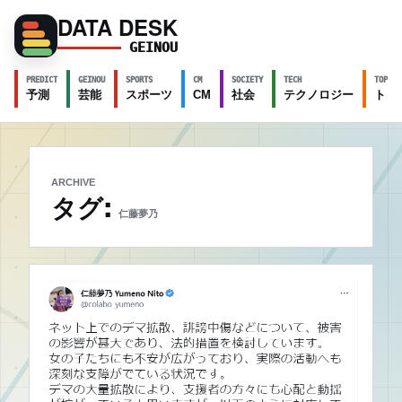
DATA DESK
GEINOU
PREDICT
GEINOU
SPORTS
CM
SOCIETY
TECH
TOPICS
予測
芸能
スポーツ
CM
社会
テクノロジー
トピ
ARCHIVE
タグ:
仁藤夢乃