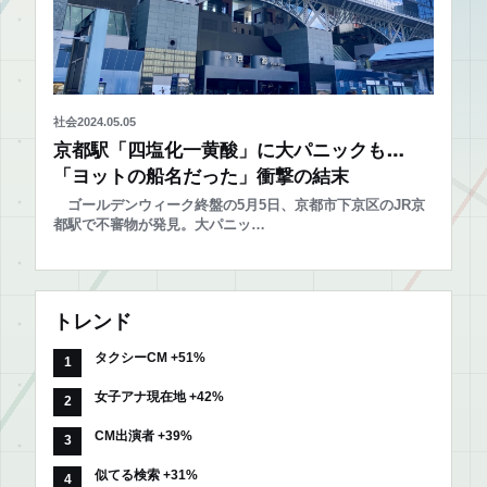
社会
2024.05.05
京都駅「四塩化一黄酸」に大パニックも…
「ヨットの船名だった」衝撃の結末
ゴールデンウィーク終盤の5月5日、京都市下京区のJR京
都駅で不審物が発見。大パニッ…
トレンド
タクシーCM +51%
女子アナ現在地 +42%
CM出演者 +39%
似てる検索 +31%