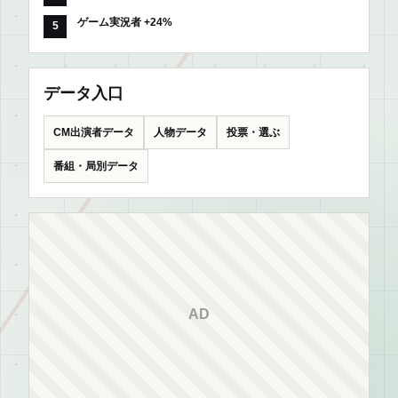
ゲーム実況者 +24%
データ入口
CM出演者データ
人物データ
投票・選ぶ
番組・局別データ
AD