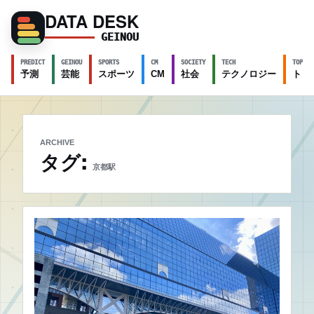
DATA DESK
GEINOU
PREDICT
GEINOU
SPORTS
CM
SOCIETY
TECH
TOPICS
予測
芸能
スポーツ
CM
社会
テクノロジー
トピ
ARCHIVE
タグ:
京都駅