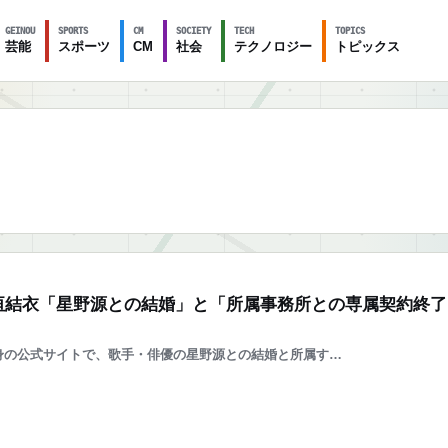
GEINOU
SPORTS
CM
SOCIETY
TECH
TOPICS
芸能
スポーツ
CM
社会
テクノロジー
トピックス
垣結衣「星野源との結婚」と「所属事務所との専属契約終了
身の公式サイトで、歌手・俳優の星野源との結婚と所属す…