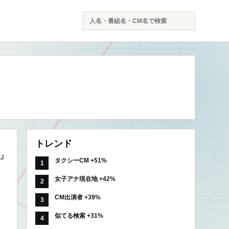
検
索
トレンド
」
タクシーCM +51%
女子アナ現在地 +42%
CM出演者 +39%
似てる検索 +31%