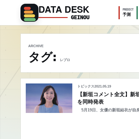
DATA DESK
PREDICT
予測
GEINOU
ARCHIVE
タグ:
レプロ
トピックス
2021.05.19
【新垣コメント全文】新
を同時発表
5月19日、女優の新垣結衣が自