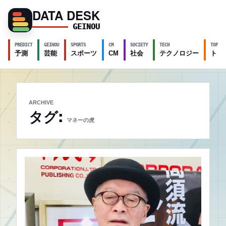
DATA DESK
GEINOU
PREDICT
GEINOU
SPORTS
CM
SOCIETY
TECH
TOPICS
予測
芸能
スポーツ
CM
社会
テクノロジー
トピ
ARCHIVE
タグ:
マネーの虎