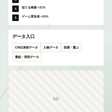
似てる検索 +31%
ゲーム実況者 +24%
データ入口
CM出演者データ
人物データ
投票・選ぶ
番組・局別データ
AD