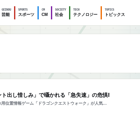
GEINOU
SPORTS
CM
SOCIETY
TECH
TOPICS
芸能
スポーツ
CM
社会
テクノロジー
トピックス
ント出し惜しみ」で囁かれる「急失速」の危惧!
ホ用位置情報ゲーム「ドラゴンクエストウォーク」が人気…