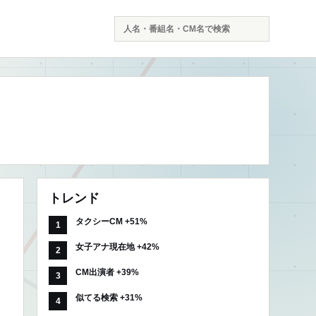
検
索
トレンド
タクシーCM +51%
女子アナ現在地 +42%
CM出演者 +39%
似てる検索 +31%