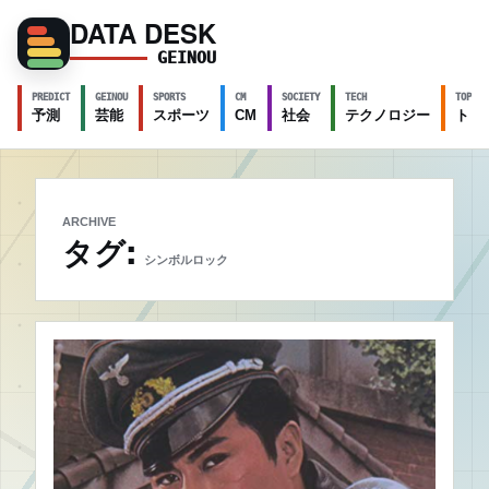
DATA DESK
GEINOU
PREDICT
GEINOU
SPORTS
CM
SOCIETY
TECH
TOPICS
予測
芸能
スポーツ
CM
社会
テクノロジー
トピ
ARCHIVE
タグ:
シンボルロック