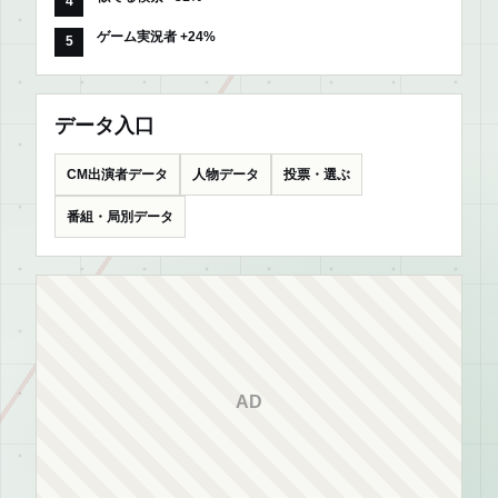
ゲーム実況者 +24%
データ入口
CM出演者データ
人物データ
投票・選ぶ
番組・局別データ
AD