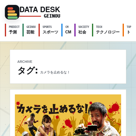
DATA DESK
GEINOU
PREDICT
GEINOU
SPORTS
CM
SOCIETY
TECH
TOPICS
予測
芸能
スポーツ
CM
社会
テクノロジー
トピ
ARCHIVE
タグ:
カメラを止めるな！