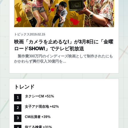
トピックス
2019.02.15
映画「カメラを止めるな!」が3月8日に「金曜
ロードSHOW!」でテレビ初放送
製作費300万円のインディーズ映画として制作されたにも
かかわらず興行収入30億円を…
トレンド
タクシーCM +51%
女子アナ現在地 +42%
CM出演者 +39%
似てる検索 +31%