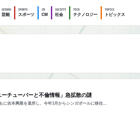
GEINOU
SPORTS
CM
SOCIETY
TECH
TOPICS
芸能
スポーツ
CM
社会
テクノロジー
トピックス
ユーチューバーと不倫情報」急拡散の謎
もに吉本興業を退所し、今年3月からシンガポールに移住…