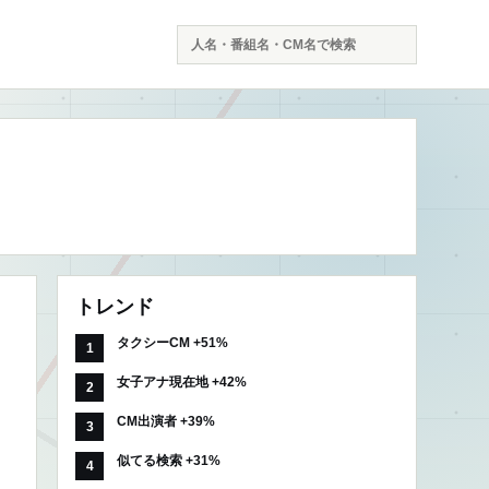
検
索
トレンド
タクシーCM +51%
女子アナ現在地 +42%
CM出演者 +39%
似てる検索 +31%