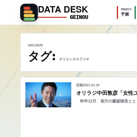
DATA DESK
PREDICT
予測
GEINOU
ARCHIVE
タグ:
オリエンタルラジオ
芸能
2021.01.18
オリラジ中田敦彦「女性
昨年12月、相方の藤森慎吾とと