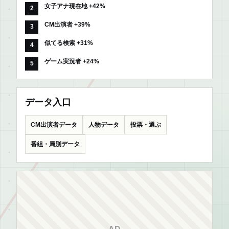
女子アナ現在地 +42%
CM出演者 +39%
似てる検索 +31%
ゲーム実況者 +24%
データ入口
CM出演者データ
人物データ
投票・選ぶ
番組・局別データ