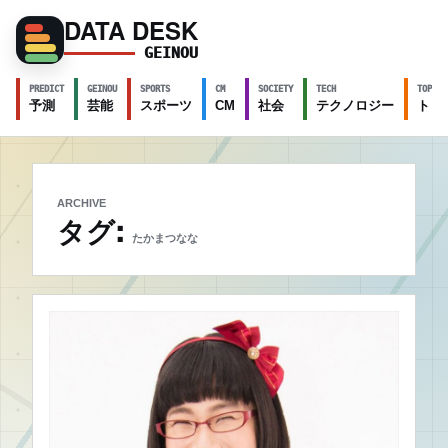
DATA DESK
GEINOU
PREDICT
GEINOU
SPORTS
CM
SOCIETY
TECH
TOPICS
予測
芸能
スポーツ
CM
社会
テクノロジー
トピ
ARCHIVE
タグ:
たかまつなな