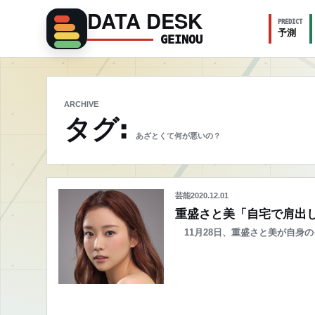
DATA DESK
PREDICT
予測
GEINOU
ARCHIVE
タグ:
あざとくて何が悪いの？
芸能
2020.12.01
重盛さと美「自宅で肩出し
11月28日、重盛さと美が自身