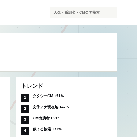
検
索
トレンド
タクシーCM +51%
女子アナ現在地 +42%
CM出演者 +39%
似てる検索 +31%