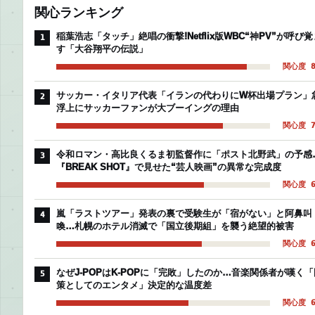
関心ランキング
稲葉浩志「タッチ」絶唱の衝撃!Netflix版WBC“神PV”が呼び覚
1
す「大谷翔平の伝説」
関心度 8
サッカー・イタリア代表「イランの代わりにW杯出場プラン」
2
浮上にサッカーファンが大ブーイングの理由
関心度 7
令和ロマン・高比良くるま初監督作に「ポスト北野武」の予感
3
『BREAK SHOT』で見せた“芸人映画”の異常な完成度
関心度 6
嵐「ラストツアー」発表の裏で受験生が「宿がない」と阿鼻叫
4
喚…札幌のホテル消滅で「国立後期組」を襲う絶望的被害
関心度 6
なぜJ-POPはK-POPに「完敗」したのか…音楽関係者が嘆く「
5
策としてのエンタメ」決定的な温度差
関心度 6