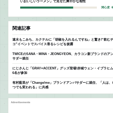
いおいしいラーメン」で見せた爽やかな相性
関心度 6
関連記事
速水もこみち、カクテルに「胡椒を入れるんですね」と驚き!“飲む
コ”イベントでスパイス香るレシピを披露
TWICEのSANA・MINA・JEONGYEON、カラコン新ブランドのア
サダー就任
にじさんじ「GRAY×ACCENT」グッズ登場!赤城ウェン・イブラヒ
6名が参加
有村藍里が「Change/me」ブランドアンバサダーに就任、「人は、
つでも変われる」に共感
Advertisements