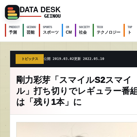
DATA DESK
GEINOU
PREDICT
GEINOU
SPORTS
CM
SOCIETY
TECH
TOPICS
予測
芸能
スポーツ
CM
社会
テクノロジー
トピ
トピックス
公開 2019.03.02
更新 2022.05.10
剛力彩芽「スマイルS2スマイ
ル」打ち切りでレギュラー番
は「残り1本」に