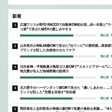
新着
広瀬アリスがBYD RACCOで自動車CM初出演…赤い衣装と“ラ
1
コ楽”で見せた軽EVの親しみやすさ
関心度 7
山本美月がANLAN新CMで見せた“白ワンピ”の透明感…美容家
2
ブランドが託した自然体のセルフケア
関心度 7
日向坂46・平尾帆夏が鳥取ガス新CMで“エネトピアガール”に
3
地元愛が生んだ地域密着の説得力
関心度 7
北川景子がハーゲンダッツ新CMで見せた「濃いしあわせ」…
4
ランドが託した“完璧を目指す”存在感
関心度 6
岡田将生と志田彩良が神座の新CMで初夏の食欲を刺激…「冷
5